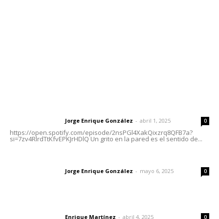
Tels. 3112143809 | 3112103211
Oficinas Generales: Av. Independencia #355, Tepic,
Nayarit
Letras del Director
Letras del director | Un grito en la pared
Jorge Enrique González
-
abril 1, 2025
Letras del director
0
https://open.spotify.com/episode/2nsPGl4XakQixzrq8QFB7a?
si=7zv4RlrdTtKfvEPKJrHDlQ Un grito en la pared es el sentido de...
Las vacas de Huajimic
Jorge Enrique González
-
mayo 6, 2025
Letras del director
0
El peatón y la ciudad
Enrique Martínez
-
abril 4, 2025
Letras del director
0