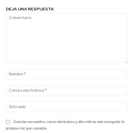
DEJA UNA RESPUESTA
Comentario:
No
Co
ele
Sit
we
Guardar mi nombre, correo electrónico y sitio web en este navegador la
próxima vez que comente.