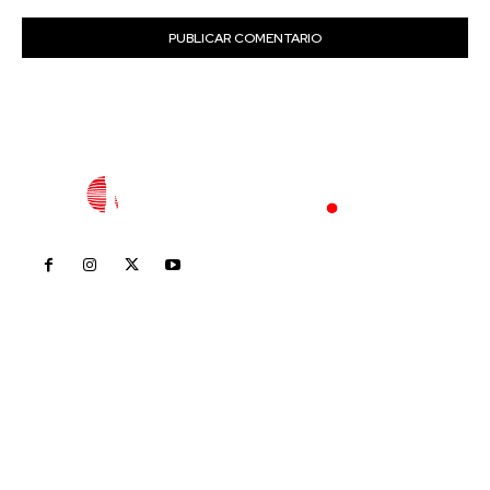
Inicio
Nayarit
Nacional
Policiaca
Opinión
Deportes
Edición Impresa
Sociales
Meridiano Vallarta
Contáctanos
meridianoredacción@gmail.com