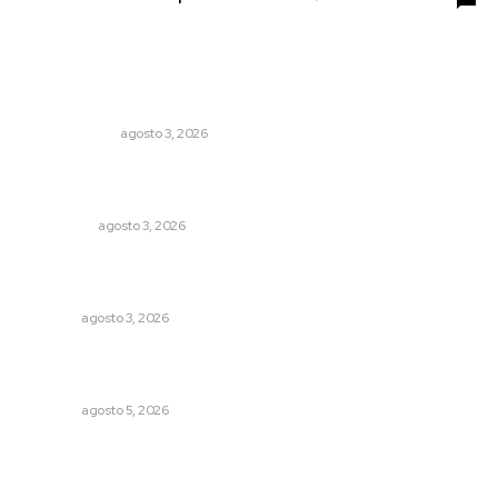
Lo más popular
Autócrata, con distancia
OTRAS VOCES
agosto 3, 2026
Ocho jornaleros heridos en accidente en la carretera
Compostela-San Blas
POLICIACA
agosto 3, 2026
Transforman CETMAR 6 con inversión histórica en Bahía
de Banderas
NAYARIT
agosto 3, 2026
Liquidación en ingenio de Puga se ejecuta a 985 pesos
por tonelada
NAYARIT
agosto 5, 2026
Promueven igualdad de derechos para personas con
discapacidad