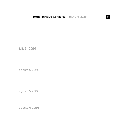
Las vacas de Huajimic
Jorge Enrique González
-
mayo 6, 2025
Letras del director
0
Lo más popular
Tópicos políticos para analizar
OPINIÓN
julio 31, 2026
Regresa guerrero de estilo Ixtlán del Río que estuvo
exhibido en el Met de Nueva York
NAYARIT
agosto 5, 2026
Lluvias y maleantes dañaron planteles en distintos
municipios de Nayarit
NAYARIT
agosto 5, 2026
Preparan la Feria de Regreso a Clases
NAYARIT
agosto 6, 2026