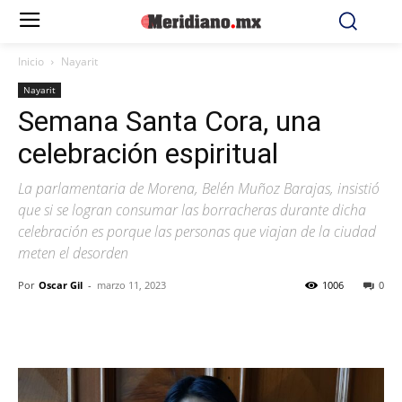
Inicio
Nayarit
Nayarit
Semana Santa Cora, una
celebración espiritual
La parlamentaria de Morena, Belén Muñoz Barajas, insistió
que si se logran consumar las borracheras durante dicha
celebración es porque las personas que viajan de la ciudad
meten el desorden
Por
Oscar Gil
-
marzo 11, 2023
1006
0