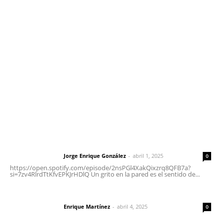
Contáctanos
meridianoredacción@gmail.com
Tels. 3112143809 | 3112103211
Oficinas Generales: Av. Independencia #355, Tepic,
Nayarit
Letras del Director
Letras del director | Un grito en la pared
Jorge Enrique González
-
abril 1, 2025
Letras del director
0
https://open.spotify.com/episode/2nsPGl4XakQixzrq8QFB7a?
si=7zv4RlrdTtKfvEPKJrHDlQ Un grito en la pared es el sentido de...
El peatón y la ciudad
Enrique Martínez
-
abril 4, 2025
Letras del director
0