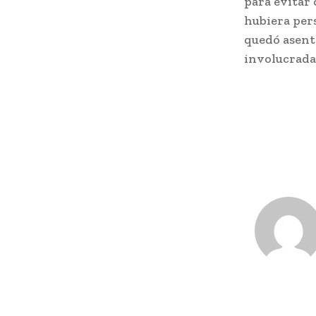
para evitar
hubiera per
quedó asenta
involucradas