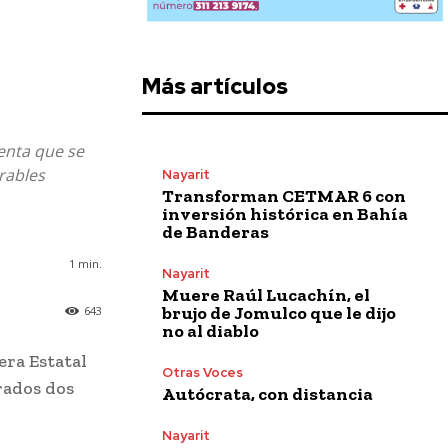
Más artículos
enta que se
rables
Nayarit
Transforman CETMAR 6 con
inversión histórica en Bahía
de Banderas
1
min.
Nayarit
Muere Raúl Lucachín, el
brujo de Jomulco que le dijo
643
no al diablo
era Estatal
Otras Voces
crados dos
Autócrata, con distancia
Nayarit