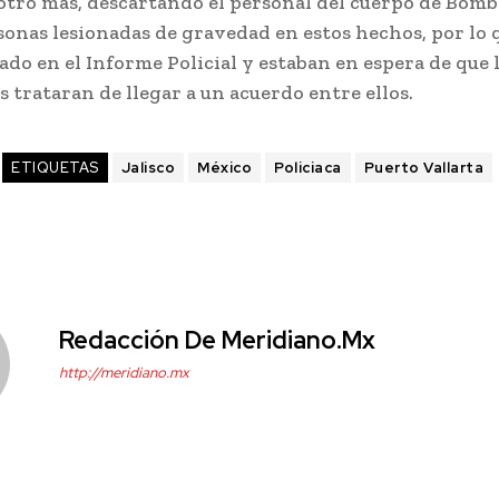
 otro más, descartando el personal del cuerpo de Bom
sonas lesionadas de gravedad en estos hechos, por lo 
do en el Informe Policial y estaban en espera de que 
 trataran de llegar a un acuerdo entre ellos.
ETIQUETAS
Jalisco
México
Policiaca
Puerto Vallarta
Redacción De Meridiano.mx
http://meridiano.mx