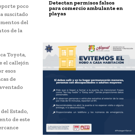
Detectan permisos falsos
reporte poco
para comercio ambulante en
playas
ía suscitado
lementos del
tos de la
rca Toyota,
e el callejón
or esos
cas de
 aventado
 del Estado,
ento de este
percance