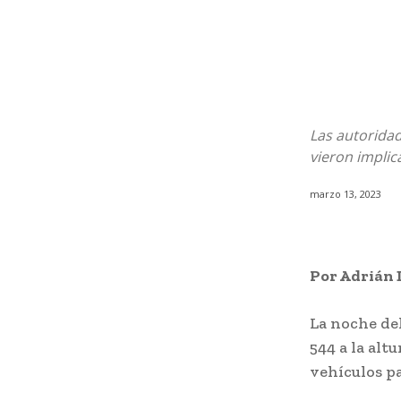
Las autoridad
vieron implic
marzo 13, 2023
Por Adrián 
La noche del
544 a la alt
vehículos p