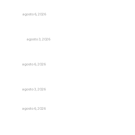
Probables resultados en gubernaturas
OPINIÓN
agosto 6, 2026
Ocho jornaleros heridos en accidente en la carretera
Compostela-San Blas
POLICIACA
agosto 3, 2026
Instalarán puntos de revisión contra pilotos
alcoholizados
NAYARIT
agosto 6, 2026
Fortalecen atención social con nuevas sedes para la
niñez nayarita
NAYARIT
agosto 3, 2026
Celebrarán feria de lenguas indígenas
NAYARIT
agosto 6, 2026
Archivo mensual