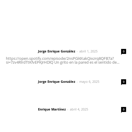
Nayarit
Letras del Director
Letras del director | Un grito en la pared
Jorge Enrique González
-
abril 1, 2025
Letras del director
0
https://open.spotify.com/episode/2nsPGl4XakQixzrq8QFB7a?
si=7zv4RlrdTtKfvEPKJrHDlQ Un grito en la pared es el sentido de...
Las vacas de Huajimic
Jorge Enrique González
-
mayo 6, 2025
Letras del director
0
El peatón y la ciudad
Enrique Martínez
-
abril 4, 2025
Letras del director
0
Lo más popular