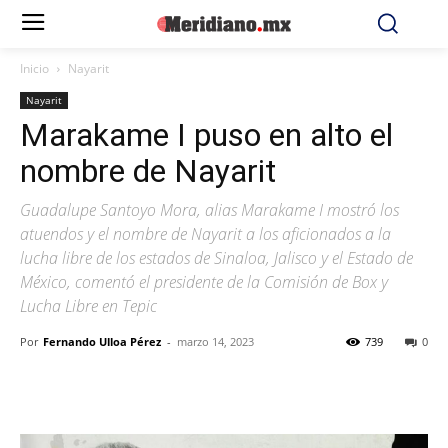
Inicio
Nayarit
Nayarit
Marakame I puso en alto el
nombre de Nayarit
Guadalupe Santoyo Mora, alias Marakame I mostró los
atuendos y el nombre de Nayarit a los aficionados a la
lucha libre de los estados de Sinaloa, Jalisco y el Estado de
México, comentó el presidente de la Comisión de Box y
Lucha Libre en Tepic
Por
Fernando Ulloa Pérez
-
marzo 14, 2023
739
0