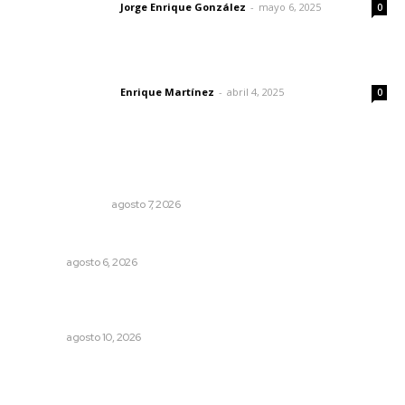
Jorge Enrique González
-
mayo 6, 2025
Letras del director
0
El peatón y la ciudad
Enrique Martínez
-
abril 4, 2025
Letras del director
0
Lo más popular
Edición impresa 07 de junio de 2026
EDICIÓN IMPRESA
agosto 7, 2026
Plantarán en Nayarit miles de árboles
NAYARIT
agosto 6, 2026
Abren convocatorias para torneos y concursos juveniles
en Nayarit
NAYARIT
agosto 10, 2026
Triunfa Victorina Morales con el lenguaje milenario de
sus hilos