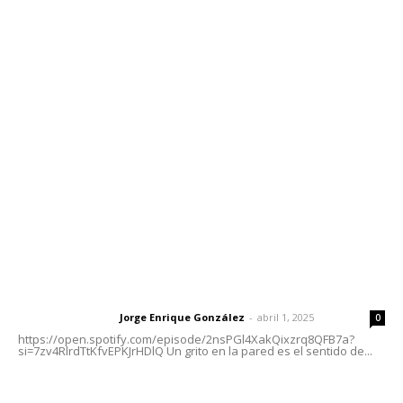
Contáctanos
meridianoredacción@gmail.com
Tels. 3112143809 | 3112103211
Oficinas Generales: Av. Independencia #355, Tepic,
Nayarit
Letras del Director
Letras del director | Un grito en la pared
Jorge Enrique González
-
abril 1, 2025
Letras del director
0
https://open.spotify.com/episode/2nsPGl4XakQixzrq8QFB7a?
si=7zv4RlrdTtKfvEPKJrHDlQ Un grito en la pared es el sentido de...
Las vacas de Huajimic