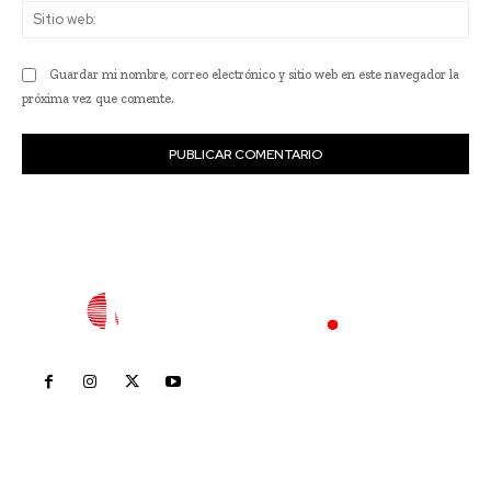
Sit
we
Guardar mi nombre, correo electrónico y sitio web en este navegador la
próxima vez que comente.
Inicio
Nayarit
Nacional
Policiaca
Opinión
Deportes
Edición Impresa
Sociales
Meridiano Vallarta