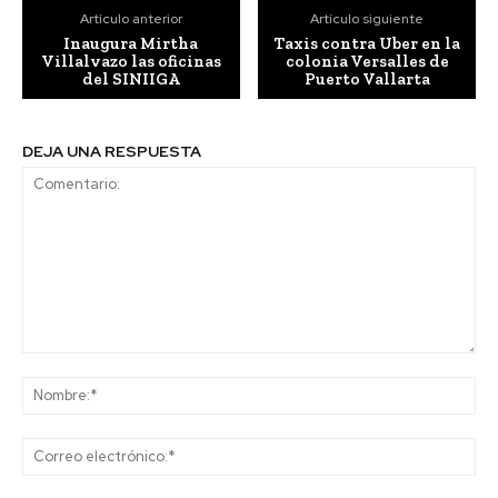
Artículo anterior
Artículo siguiente
Inaugura Mirtha
Taxis contra Uber en la
Villalvazo las oficinas
colonia Versalles de
del SINIIGA
Puerto Vallarta
DEJA UNA RESPUESTA
Comentario:
No
Co
ele