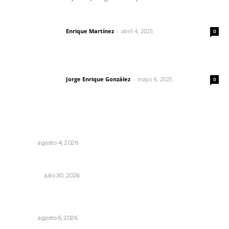
El peatón y la ciudad
Enrique Martínez
-
abril 4, 2025
Letras del director
0
Las vacas de Huajimic
Jorge Enrique González
-
mayo 6, 2025
Letras del director
0
Lo más popular
Nayarit, en alerta por los accidentes viales
NAYARIT
agosto 4, 2026
Crece economía mexicana 2.1 por ciento
NACIONAL
julio 30, 2026
Alistarán alerta sísmica en teléfonos celulares durante
simulacro nacional
NAYARIT
agosto 6, 2026