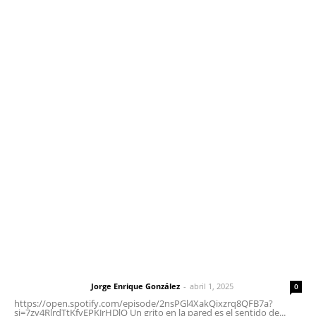
Edición Impresa
Sociales
Meridiano Vallarta
Contáctanos
meridianoredacción@gmail.com
Tels. 3112143809 | 3112103211
Oficinas Generales: Av. Independencia #355, Tepic,
Nayarit
Letras del Director
Letras del director | Un grito en la pared
Jorge Enrique González
-
abril 1, 2025
Letras del director
0
https://open.spotify.com/episode/2nsPGl4XakQixzrq8QFB7a?
si=7zv4RlrdTtKfvEPKJrHDlQ Un grito en la pared es el sentido de...