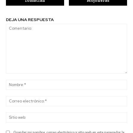
Tomatlán
Mojoneras
DEJA UNA RESPUESTA
Comentario:
No
Co
ele
Sit
we
Guardar mi nombre, correo electrónico y sitio web en este navegador la