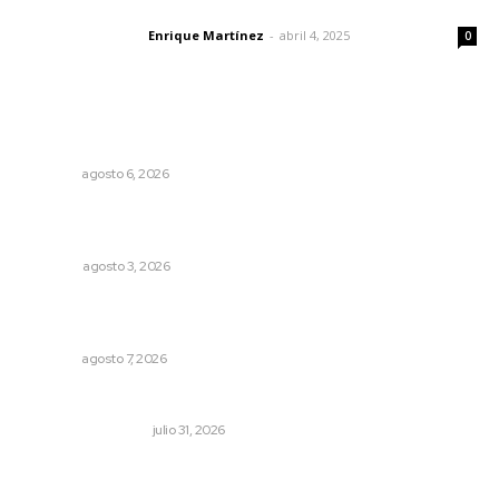
El peatón y la ciudad
Enrique Martínez
-
abril 4, 2025
Letras del director
0
Lo más popular
Plantarán en Nayarit miles de árboles
NAYARIT
agosto 6, 2026
El ser humano ―vivo y difunto― es como un soplo,
como una sombra que pasa
OPINIÓN
agosto 3, 2026
Fortalecen bienestar social con brigadas integrales en
Tecuala
NAYARIT
agosto 7, 2026
Resumen semanal de noticias
MONITOR POLÍTICO
julio 31, 2026
Urgen a municipios a formalizar comités de protección
civil