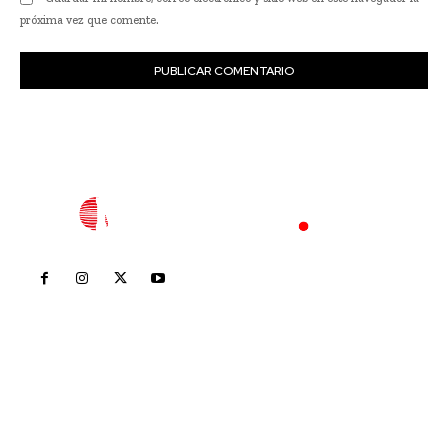
próxima vez que comente.
Inicio
Nayarit
Nacional
Policiaca
Opinión
Deportes
Edición Impresa
Sociales
Meridiano Vallarta
Contáctanos