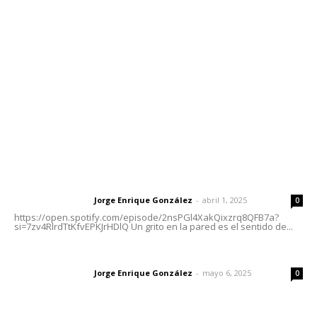
meridianoredacción@gmail.com
Tels. 3112143809 | 3112103211
Oficinas Generales: Av. Independencia #355, Tepic,
Nayarit
Letras del Director
Letras del director | Un grito en la pared
Jorge Enrique González
-
abril 1, 2025
Letras del director
0
https://open.spotify.com/episode/2nsPGl4XakQixzrq8QFB7a?
si=7zv4RlrdTtKfvEPKJrHDlQ Un grito en la pared es el sentido de...
Las vacas de Huajimic
Jorge Enrique González
-
mayo 6, 2025
Letras del director
0