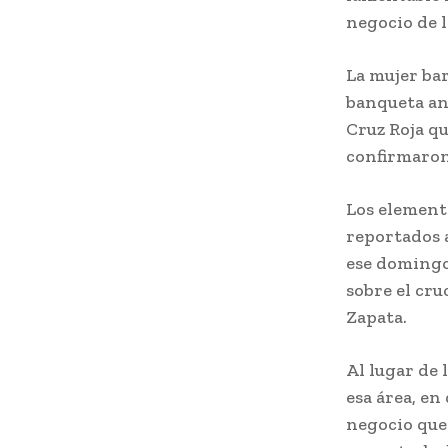
negocio de 
La mujer bar
banqueta an
Cruz Roja q
confirmaron 
Los elemento
reportados 
ese domingo
sobre el cru
Zapata.
Al lugar de 
esa área, en
negocio que