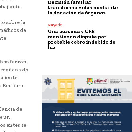
Decisión familiar
abajando.
transforma vidas mediante
la donación de órganos
ió sobre la
Nayarit
amédicos de
Una persona y CFE
mantienen disputa por
nte
probable cobro indebido de
luz
chos fueron
la mañana de
sciente
ia Emiliano
lancia de
de un
os antes se