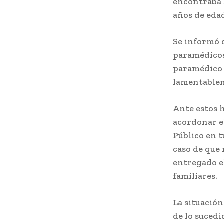
encontraba b
años de eda
Se informó q
paramédicos,
paramédico A
lamentablem
Ante estos h
acordonar e
Público en t
caso de que 
entregado el
familiares.
La situació
de lo sucedi