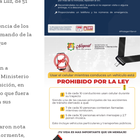
 Luz, de 51
ncia de los
l mando de la
que
n a
 Ministerio
sición, en
io que fuera
n sus
maron nota
riormente,