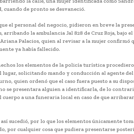
arriendo la calle, una mujer identificada como Sandra
d, cuando de pronto se desvaneció.
ue el personal del negocio, pidieron en breve la prese
 arribando la ambulancia Jal 828 de Cruz Roja, bajo e
riana Palacios, quien al revisar a la mujer confirmó 
ente ya había fallecido.
echos los elementos de la policía turística procediero
l lugar, solicitando mando y conducción al agente del
urno, quien ordenó que el caso fuera puesto a su dispo
no se presentara alguien a identificarla, de lo contrar
 cuerpo a una funeraria local en caso de que arribara
n así sucedió, por lo que los elementos únicamente to
do, por cualquier cosa que pudiera presentarse poste