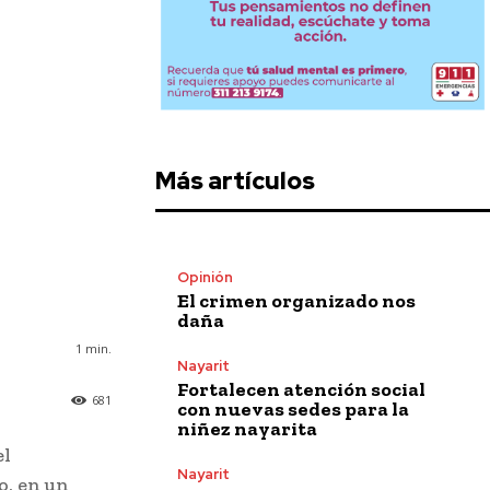
Más artículos
Opinión
El crimen organizado nos
daña
1
min.
Nayarit
Fortalecen atención social
681
con nuevas sedes para la
niñez nayarita
el
Nayarit
o, en un