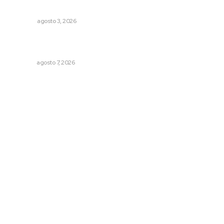
Galope
OPINIÓN
agosto 3, 2026
Convoca Universidad Autónoma de Nayarit a certamen
nacional de arte
NAYARIT
agosto 7, 2026
Archivo mensual
agosto 2026
julio 2026
junio 2026
mayo 2026
abril 2026
marzo 2026