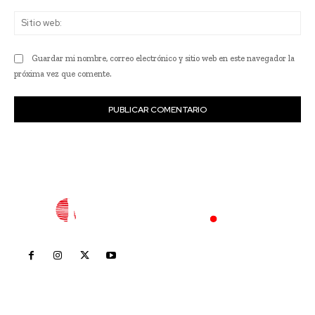
Sit
we
Guardar mi nombre, correo electrónico y sitio web en este navegador la
próxima vez que comente.
Inicio
Nayarit
Nacional
Policiaca
Opinión
Deportes
Edición Impresa
Sociales
Meridiano Vallarta