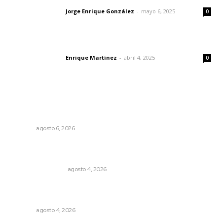
Jorge Enrique González
-
mayo 6, 2025
Letras del director
0
El peatón y la ciudad
Enrique Martínez
-
abril 4, 2025
Letras del director
0
Lo más popular
Instalarán puntos de revisión contra pilotos
alcoholizados
NAYARIT
agosto 6, 2026
Pensiones absorben un tercio de lo que gasta el
gobierno
MONITOR POLÍTICO
agosto 4, 2026
Intensifican sustitución de rejillas y desazolve por
temporal
NAYARIT
agosto 4, 2026