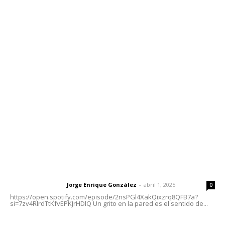
Contáctanos
meridianoredacción@gmail.com
Tels. 3112143809 | 3112103211
Oficinas Generales: Av. Independencia #355, Tepic,
Nayarit
Letras del Director
Letras del director | Un grito en la pared
Jorge Enrique González
-
abril 1, 2025
Letras del director
0
https://open.spotify.com/episode/2nsPGl4XakQixzrq8QFB7a?
si=7zv4RlrdTtKfvEPKJrHDlQ Un grito en la pared es el sentido de...
Las vacas de Huajimic