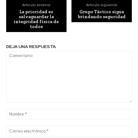
Artículo anterior
Artículo siguiente
La prioridad es
Grupo Táctico sigue
salvaguardar la
brindando seguridad
integridad física de
todos
DEJA UNA RESPUESTA
Comentario:
No
Co
ele