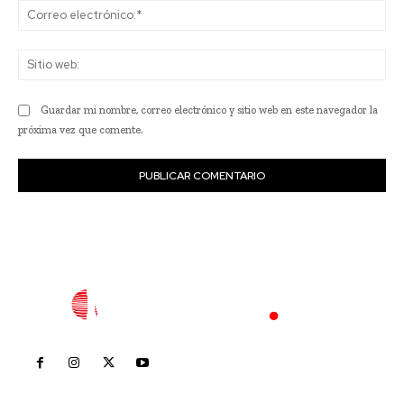
Co
ele
Sit
we
Guardar mi nombre, correo electrónico y sitio web en este navegador la
próxima vez que comente.
Inicio
Nayarit
Nacional
Policiaca
Opinión
Deportes