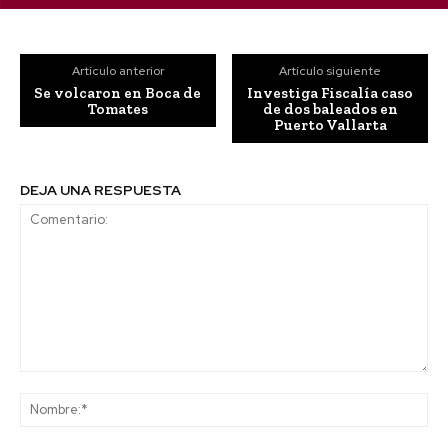
Artículo anterior
Artículo siguiente
Se volcaron en Boca de
Investiga Fiscalía caso
Tomates
de dos baleados en
Puerto Vallarta
DEJA UNA RESPUESTA
Comentario:
No