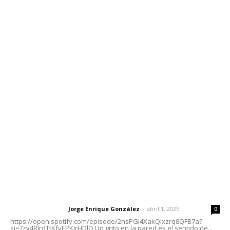
Edición Impresa
Sociales
Meridiano Vallarta
Contáctanos
meridianoredacción@gmail.com
Tels. 3112143809 | 3112103211
Oficinas Generales: Av. Independencia #355, Tepic,
Nayarit
Letras del Director
Letras del director | Un grito en la pared
Jorge Enrique González
-
abril 1, 2025
Letras del director
0
https://open.spotify.com/episode/2nsPGl4XakQixzrq8QFB7a?
si=7zv4RlrdTtKfvEPKJrHDlQ Un grito en la pared es el sentido de...