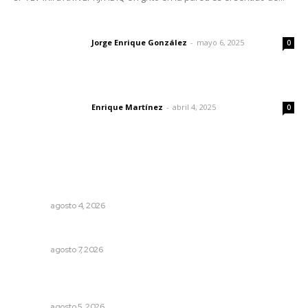
Las vacas de Huajimic
Jorge Enrique González
-
mayo 6, 2025
Letras del director
0
El peatón y la ciudad
Enrique Martínez
-
abril 4, 2025
Letras del director
0
Lo más popular
Intensifican sustitución de rejillas y desazolve por
temporal
NAYARIT
agosto 4, 2026
Rehabilitan infraestructura de preparatorias de la UAN
NAYARIT
agosto 7, 2026
Establecen precio de garantía para ganado en
Compostela
NAYARIT
agosto 5, 2026