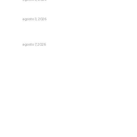
Busca CECAN a los mejores cortometrajes nayaritas
NAYARIT
agosto 3, 2026
Inauguran espacio de lectura y bebeteca en centro
femenil
NAYARIT
agosto 7, 2026
Archivo mensual
agosto 2026
julio 2026
junio 2026
mayo 2026
abril 2026
marzo 2026