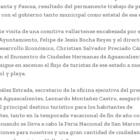
anta y Pascua, resultado del permanente trabajo de 
a con el gobierno tanto municipal como estatal de esa 
te visita de una comitiva vallartense encabezada por e
Ayuntamiento, Felipe de Jesús Rocha Reyes y el direct
esarrollo Económico, Christian Salvador Preciado Cáz
en el Encuentro de Ciudades Hermanas de Aguascalient
sigue en ascenso el flujo de turistas de ese estado a nu
ol y playa.
lez Estrada, secretario de la oficina ejecutiva del pr
e Aguascalientes, Leonardo Montañez Castro, aseguró
el principal destino turístico para los habitantes de
es, tanto en la temporada vacacional de fin de año co
s cuando se lleva a cabo la Feria Nacional de San Marcos
ciones para nosotros y una gran cantidad de ciudadan