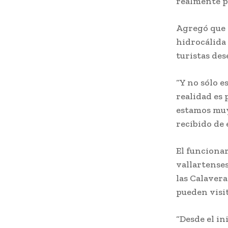
realmente po
Agregó que a
hidrocálida 
turistas des
“Y no sólo e
realidad es 
estamos muy
recibido de 
El funcionar
vallartenses
las Calavera
pueden visi
“Desde el in