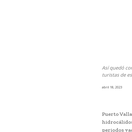
Así quedó con
turistas de e
abril 18, 2023
Puerto Valla
hidrocálidos
periodos vac