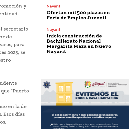
promoción y
Nayarit
Ofertan mil 500 plazas en
entidad.
Feria de Empleo Juvenil
l secretario
Nayarit
Inicia construcción de
or de
Bachillerato Nacional
ares, para
Margarita Maza en Nuevo
Nayarit
es 2023, se
estro
esidente
 que “Puerto
mo en la de
. Esos días
os,