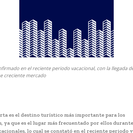
firmado en el reciente periodo vacacional, con la llegada d
se creciente mercado
rta es el destino turístico más importante para los
, ya que es el lugar más frecuentado por ellos durante
acionales, lo cual se constató en el reciente periodo 