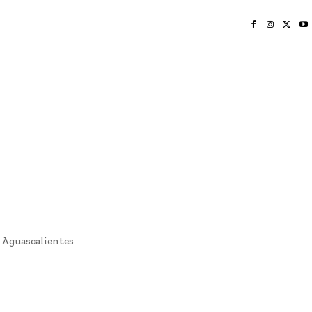
INICIO
NAYARIT
NACIONAL
POLICIACA
OPINIÓN
DEPORTES
EDICIÓN IMPRESA
SOCIALES
MERIDIANO VALLARTA
e Aguascalientes