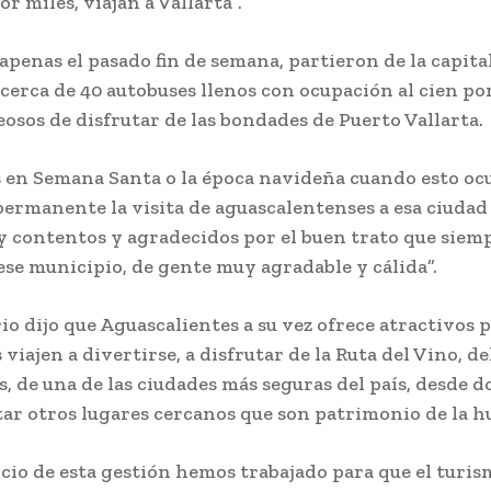
r miles, viajan a Vallarta”.
penas el pasado fin de semana, partieron de la capita
cerca de 40 autobuses llenos con ocupación al cien po
eosos de disfrutar de las bondades de Puerto Vallarta.
s en Semana Santa o la época navideña cuando esto oc
permanente la visita de aguascalentenses a esa ciuda
 contentos y agradecidos por el buen trato que sie
ese municipio, de gente muy agradable y cálida”.
io dijo que Aguascalientes a su vez ofrece atractivos p
 viajen a divertirse, a disfrutar de la Ruta del Vino, de
s, de una de las ciudades más seguras del país, desde d
tar otros lugares cercanos que son patrimonio de la 
icio de esta gestión hemos trabajado para que el turis