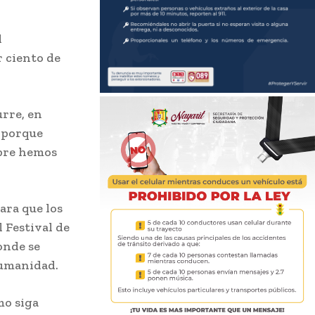
l
r ciento de
urre, en
d porque
mpre hemos
ara que los
l Festival de
onde se
humanidad.
mo siga