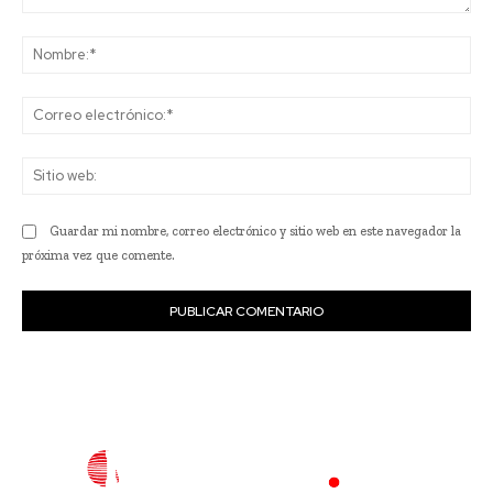
Comentario:
No
Co
ele
Sit
we
Guardar mi nombre, correo electrónico y sitio web en este navegador la
próxima vez que comente.