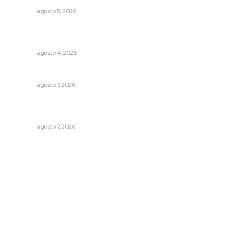
NAYARIT
agosto 5, 2026
Intensifican sustitución de rejillas y desazolve por
temporal
NAYARIT
agosto 4, 2026
Reciben escuelas equipamiento
NAYARIT
agosto 7, 2026
Analizan potencial minero en diversas regiones del
estado
NAYARIT
agosto 7, 2026
Archivo mensual
agosto 2026
julio 2026
junio 2026