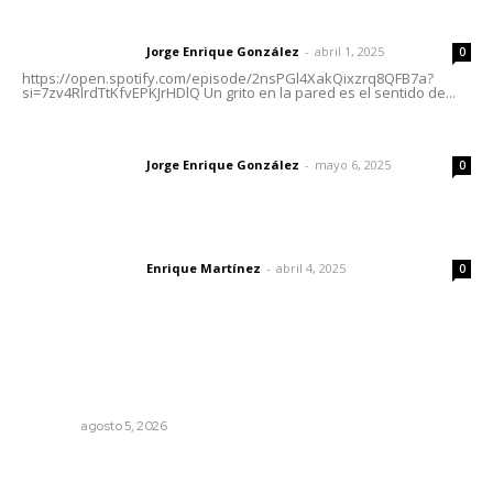
Letras del director | Un grito en la pared
Jorge Enrique González
-
abril 1, 2025
Letras del director
0
https://open.spotify.com/episode/2nsPGl4XakQixzrq8QFB7a?
si=7zv4RlrdTtKfvEPKJrHDlQ Un grito en la pared es el sentido de...
Las vacas de Huajimic
Jorge Enrique González
-
mayo 6, 2025
Letras del director
0
El peatón y la ciudad
Enrique Martínez
-
abril 4, 2025
Letras del director
0
Lo más popular
Reafirma DIF Nayarit atención directa a comunidades
vulnerables
NAYARIT
agosto 5, 2026
Sancionan conductas de asedio para proteger la
tranquilidad comunitaria