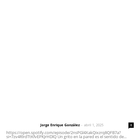
Edición Impresa
Sociales
Meridiano Vallarta
Contáctanos
meridianoredacción@gmail.com
Tels. 3112143809 | 3112103211
Oficinas Generales: Av. Independencia #355, Tepic,
Nayarit
Letras del Director
Letras del director | Un grito en la pared
Jorge Enrique González
-
abril 1, 2025
Letras del director
0
https://open.spotify.com/episode/2nsPGl4XakQixzrq8QFB7a?
si=7zv4RlrdTtKfvEPKJrHDlQ Un grito en la pared es el sentido de...