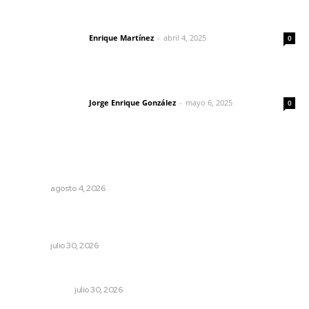
El peatón y la ciudad
Enrique Martínez
-
abril 4, 2025
Letras del director
0
Las vacas de Huajimic
Jorge Enrique González
-
mayo 6, 2025
Letras del director
0
Lo más popular
Analizan impacto de adicciones en la salud mental
NAYARIT
agosto 4, 2026
Profesionalizan turismo de aventura para elevar
competitividad en Nayarit
NAYARIT
julio 30, 2026
El reflector no se apaga
OTRAS VOCES
julio 30, 2026