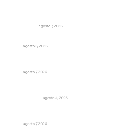
Lo más popular
Edición impresa 07 de junio de 2026
EDICIÓN IMPRESA
agosto 7, 2026
Premian a niños con recorrido cultural en San Blas
NAYARIT
agosto 6, 2026
Promueven ruta deportiva y ecoturismo en la Sierra del
Café
NAYARIT
agosto 7, 2026
Pensiones absorben un tercio de lo que gasta el
gobierno
MONITOR POLÍTICO
agosto 4, 2026
Fortalecen bienestar social con brigadas integrales en
Tecuala
NAYARIT
agosto 7, 2026