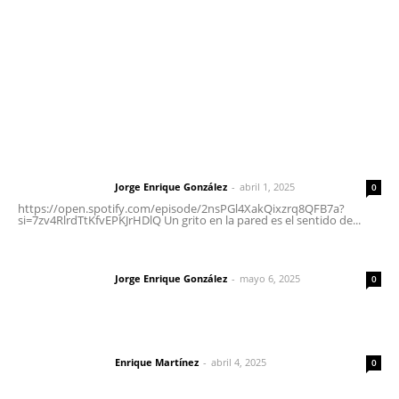
Oficinas Generales: Av. Independencia #355, Tepic,
Nayarit
Letras del Director
Letras del director | Un grito en la pared
Jorge Enrique González
-
abril 1, 2025
Letras del director
0
https://open.spotify.com/episode/2nsPGl4XakQixzrq8QFB7a?
si=7zv4RlrdTtKfvEPKJrHDlQ Un grito en la pared es el sentido de...
Las vacas de Huajimic
Jorge Enrique González
-
mayo 6, 2025
Letras del director
0
El peatón y la ciudad
Enrique Martínez
-
abril 4, 2025
Letras del director
0