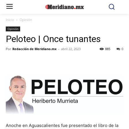
Inicio
Opinión
Opinión
Peloteo | Once tunantes
Por
Redacción de Meridiano.mx
-
abril 22, 2023
885
0
Anoche en Aguascalientes fue presentado el libro de la