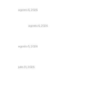
discapacidad
NAYARIT
agosto 6, 2026
En el país de las corrupciones
LA SERPENTINA
agosto 6, 2026
Establecen precio de garantía para ganado en
Compostela
NAYARIT
agosto 5, 2026
Entregan apoyos para techado en comunidades en Del
Nayar
NAYARIT
julio 31, 2026
Archivo mensual
agosto 2026
julio 2026