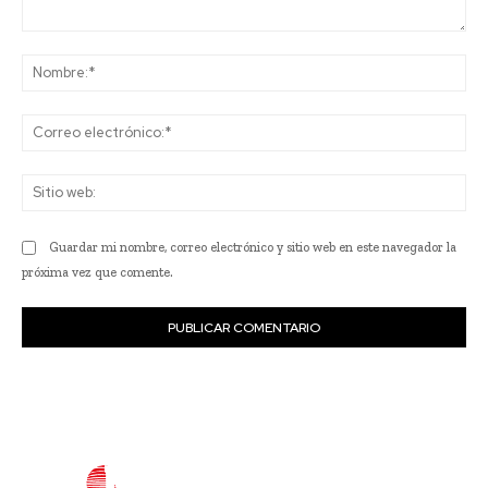
Comentario:
No
Co
ele
Sit
we
Guardar mi nombre, correo electrónico y sitio web en este navegador la
próxima vez que comente.