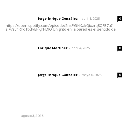
Letras del director | Un grito en la pared
Jorge Enrique González
-
abril 1, 2025
Letras del director
0
https://open.spotify.com/episode/2nsPGl4XakQixzrq8QFB7a?
si=7zv4RlrdTtKfvEPKJrHDlQ Un grito en la pared es el sentido de...
El peatón y la ciudad
Enrique Martínez
-
abril 4, 2025
Letras del director
0
Las vacas de Huajimic
Jorge Enrique González
-
mayo 6, 2025
Letras del director
0
Lo más popular
Refuerzan blindaje estatal ante conflictos en regiones
vecinas
NAYARIT
agosto 3, 2026
Promueven igualdad de derechos para personas con