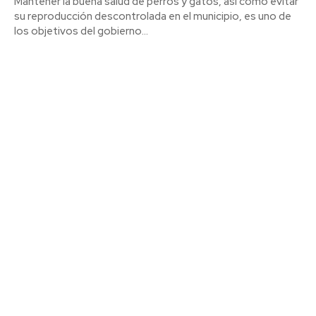
Mantener la buena salud de perros y gatos, así como evitar
su reproducción descontrolada en el municipio, es uno de
los objetivos del gobierno...