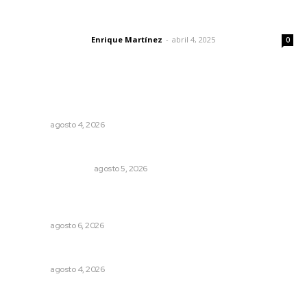
El peatón y la ciudad
Enrique Martínez
-
abril 4, 2025
Letras del director
0
Lo más popular
Llueve menos durante inicio de temporal
NAYARIT
agosto 4, 2026
Ráfagas citadinas
MONITOR POLÍTICO
agosto 5, 2026
Instalarán puntos de revisión contra pilotos
alcoholizados
NAYARIT
agosto 6, 2026
Analizan impacto de adicciones en la salud mental
NAYARIT
agosto 4, 2026
Podrían cerrar anexos en la capital