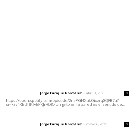
meridianoredacción@gmail.com
Tels. 3112143809 | 3112103211
Oficinas Generales: Av. Independencia #355, Tepic,
Nayarit
Letras del Director
Letras del director | Un grito en la pared
Jorge Enrique González
-
abril 1, 2025
Letras del director
0
https://open.spotify.com/episode/2nsPGl4XakQixzrq8QFB7a?
si=7zv4RlrdTtKfvEPKJrHDlQ Un grito en la pared es el sentido de...
Las vacas de Huajimic
Jorge Enrique González
-
mayo 6, 2025
Letras del director
0