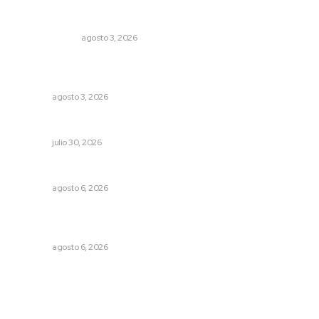
Policías municipales adultas
LA SERPENTINA
agosto 3, 2026
Transforman CETMAR 6 con inversión histórica en Bahía
de Banderas
NAYARIT
agosto 3, 2026
Denuncia Teresa Nava aislamiento crítico en la sierra
NAYARIT
julio 30, 2026
Premian a niños con recorrido cultural en San Blas
NAYARIT
agosto 6, 2026
Supervisan normas de calidad en establecimientos
turísticos de Tepic
NAYARIT
agosto 6, 2026
Archivo mensual