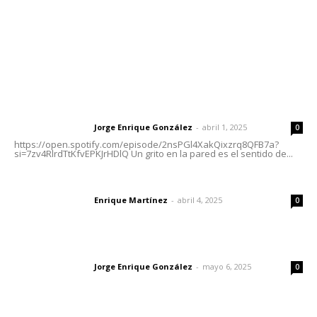
Nayarit
Letras del Director
Letras del director | Un grito en la pared
Jorge Enrique González
-
abril 1, 2025
Letras del director
0
https://open.spotify.com/episode/2nsPGl4XakQixzrq8QFB7a?
si=7zv4RlrdTtKfvEPKJrHDlQ Un grito en la pared es el sentido de...
El peatón y la ciudad
Enrique Martínez
-
abril 4, 2025
Letras del director
0
Las vacas de Huajimic
Jorge Enrique González
-
mayo 6, 2025
Letras del director
0
Lo más popular