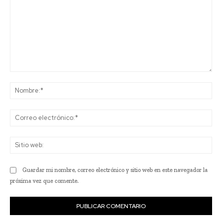
Comentario:
No
Co
ele
Sit
we
Guardar mi nombre, correo electrónico y sitio web en este navegador la
próxima vez que comente.