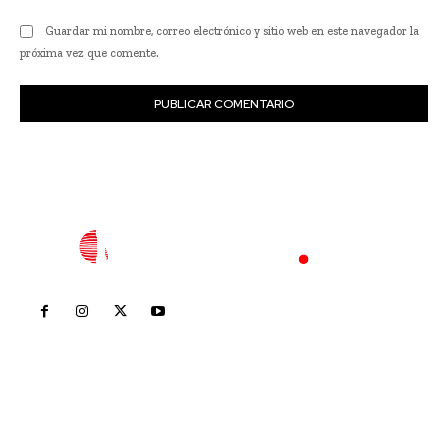
Guardar mi nombre, correo electrónico y sitio web en este navegador la
próxima vez que comente.
Inicio
Nayarit
Nacional
Policiaca
Opinión
Deportes
Edición Impresa
Sociales
Meridiano Vallarta