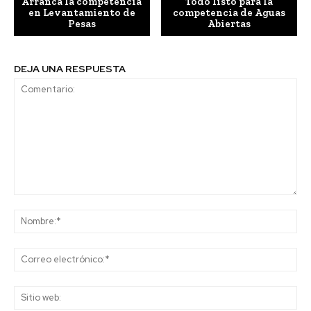
Arranca la competencia
Todo listo para la
en Levantamiento de
competencia de Aguas
Pesas
Abiertas
DEJA UNA RESPUESTA
Comentario:
No
Co
ele
Sit
we