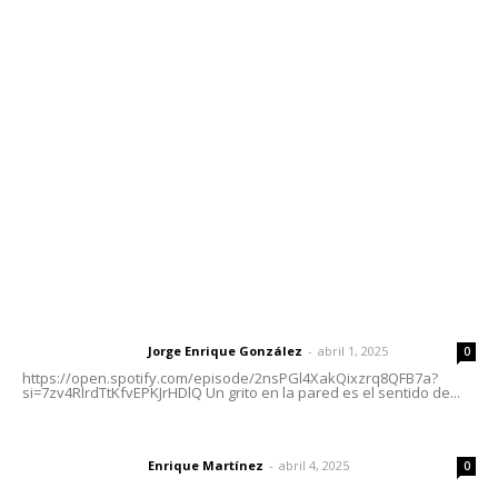
Contáctanos
meridianoredacción@gmail.com
Tels. 3112143809 | 3112103211
Oficinas Generales: Av. Independencia #355, Tepic,
Nayarit
Letras del Director
Letras del director | Un grito en la pared
Jorge Enrique González
-
abril 1, 2025
Letras del director
0
https://open.spotify.com/episode/2nsPGl4XakQixzrq8QFB7a?
si=7zv4RlrdTtKfvEPKJrHDlQ Un grito en la pared es el sentido de...
El peatón y la ciudad
Enrique Martínez
-
abril 4, 2025
Letras del director
0