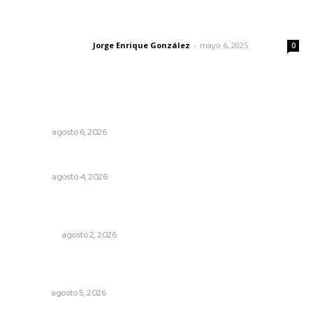
Las vacas de Huajimic
Jorge Enrique González
-
mayo 6, 2025
Letras del director
0
Lo más popular
Probables resultados en gubernaturas
OPINIÓN
agosto 6, 2026
El crimen organizado nos daña
OPINIÓN
agosto 4, 2026
Madrugada de terror en Tepic: borrachas provocan
aparatoso accidente y huye
POLICIACA
agosto 2, 2026
Perdió todo por las drogas, pero logró recuperar a su
familia
NAYARIT
agosto 5, 2026