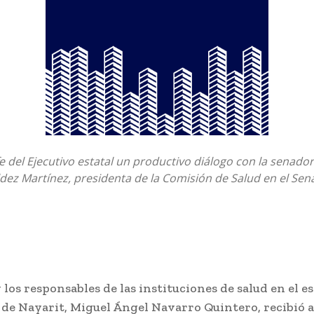
fe del Ejecutivo estatal un productivo diálogo con la senadora
dez Martínez, presidenta de la Comisión de Salud en el Sen
y los responsables de las instituciones de salud en el es
de Nayarit, Miguel Ángel Navarro Quintero, recibió a 