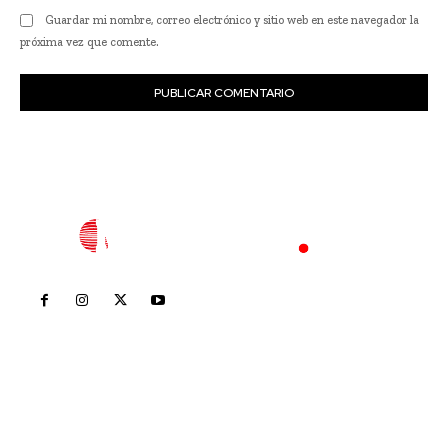
Guardar mi nombre, correo electrónico y sitio web en este navegador la
próxima vez que comente.
Inicio
Nayarit
Nacional
Policiaca
Opinión
Deportes
Edición Impresa
Sociales
Meridiano Vallarta
Contáctanos