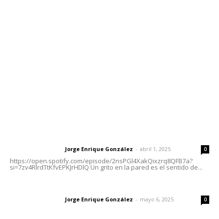
meridianoredacción@gmail.com
Tels. 3112143809 | 3112103211
Oficinas Generales: Av. Independencia #355, Tepic,
Nayarit
Letras del Director
Letras del director | Un grito en la pared
Jorge Enrique González
-
abril 1, 2025
Letras del director
0
https://open.spotify.com/episode/2nsPGl4XakQixzrq8QFB7a?
si=7zv4RlrdTtKfvEPKJrHDlQ Un grito en la pared es el sentido de...
Las vacas de Huajimic
Jorge Enrique González
-
mayo 6, 2025
Letras del director
0