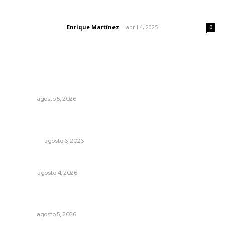
El peatón y la ciudad
Enrique Martínez
-
abril 4, 2025
Letras del director
0
Lo más popular
Regresa guerrero de estilo Ixtlán del Río que estuvo
exhibido en el Met de Nueva York
NAYARIT
agosto 5, 2026
Mecánico estrella vehículo que acababa de reparar en la
Tepic-Mazatlán
POLICIACA
agosto 6, 2026
El crimen organizado nos daña
OPINIÓN
agosto 4, 2026
Perdió todo por las drogas, pero logró recuperar a su
familia
NAYARIT
agosto 5, 2026