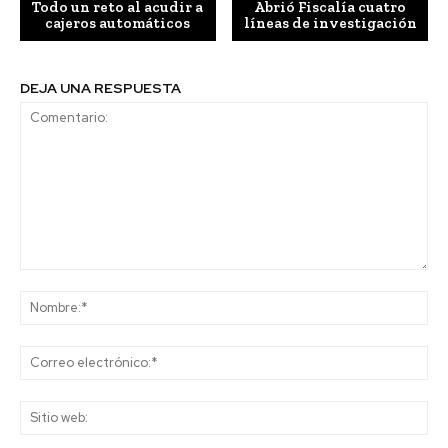
Todo un reto al acudir a
Abrió Fiscalía cuatro
cajeros automáticos
líneas de investigación
DEJA UNA RESPUESTA
Comentario:
No
Co
ele
Sit
we