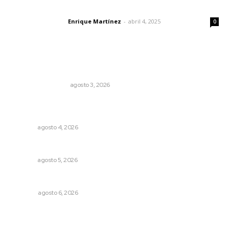
El peatón y la ciudad
Enrique Martínez
-
abril 4, 2025
Letras del director
0
Lo más popular
Varios estados necesitan mejorar su economía
MONITOR POLÍTICO
agosto 3, 2026
Abren convocatoria de ingreso para la Escuela de Bellas
Artes
NAYARIT
agosto 4, 2026
Sancionarán cobro obligatorio de propinas
NAYARIT
agosto 5, 2026
El ’68 y evolución de la democracia
OPINIÓN
agosto 6, 2026
La Princesa Mololoa y el tóxico que se convirtió en
volcán