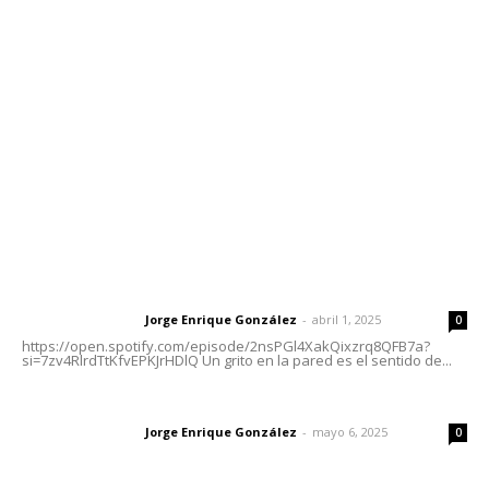
meridianoredacción@gmail.com
Tels. 3112143809 | 3112103211
Oficinas Generales: Av. Independencia #355, Tepic,
Nayarit
Letras del Director
Letras del director | Un grito en la pared
Jorge Enrique González
-
abril 1, 2025
Letras del director
0
https://open.spotify.com/episode/2nsPGl4XakQixzrq8QFB7a?
si=7zv4RlrdTtKfvEPKJrHDlQ Un grito en la pared es el sentido de...
Las vacas de Huajimic
Jorge Enrique González
-
mayo 6, 2025
Letras del director
0