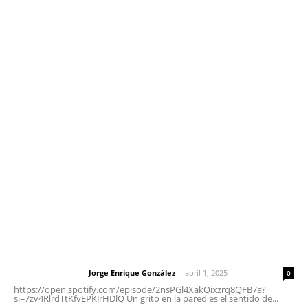
Edición Impresa
Sociales
Meridiano Vallarta
Contáctanos
meridianoredacción@gmail.com
Tels. 3112143809 | 3112103211
Oficinas Generales: Av. Independencia #355, Tepic,
Nayarit
Letras del Director
Letras del director | Un grito en la pared
Jorge Enrique González
-
abril 1, 2025
Letras del director
0
https://open.spotify.com/episode/2nsPGl4XakQixzrq8QFB7a?
si=7zv4RlrdTtKfvEPKJrHDlQ Un grito en la pared es el sentido de...