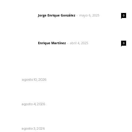
Las vacas de Huajimic
Jorge Enrique González
-
mayo 6, 2025
Letras del director
0
El peatón y la ciudad
Enrique Martínez
-
abril 4, 2025
Letras del director
0
Lo más popular
Tras la puerta del poder
OPINIÓN
agosto 10, 2026
Fomentan salud integral mediante cultura de la
lactancia materna
NAYARIT
agosto 4, 2026
Prevención del feminicidio: la urgencia de la denuncia
temprana
NAYARIT
agosto 3, 2026