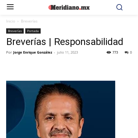
Inicio
Breverías
Breverías
Portada
Breverías | Responsabilidad
Por
Jorge Enrique González
-
julio 11, 2023
773
0