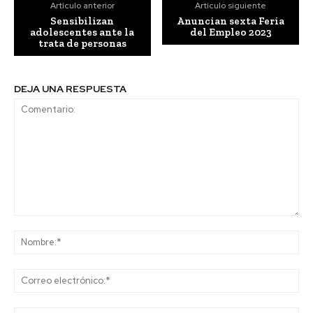
Artículo anterior
Artículo siguiente
Sensibilizan
Anuncian sexta Feria
adolescentes ante la
del Empleo 2023
trata de personas
DEJA UNA RESPUESTA
Comentario:
No
Co
ele