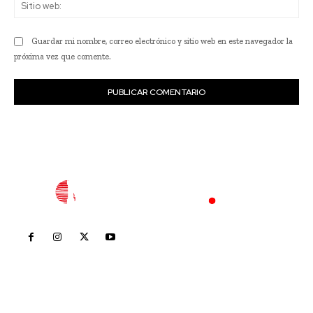
Sit
we
Guardar mi nombre, correo electrónico y sitio web en este navegador la
próxima vez que comente.
Inicio
Nayarit
Nacional
Policiaca
Opinión
Deportes
Edición Impresa
Sociales
Meridiano Vallarta