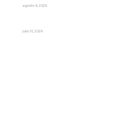
NAYARIT
agosto 4, 2026
Entregan apoyos para techado en comunidades en Del
Nayar
NAYARIT
julio 31, 2026
Archivo mensual
agosto 2026
julio 2026
junio 2026
mayo 2026
abril 2026
marzo 2026
© 2024 Meridiano.mx - Todos los derechos reservados