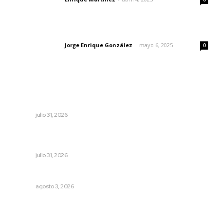
Las vacas de Huajimic
Jorge Enrique González
-
mayo 6, 2025
Letras del director
0
Lo más popular
Fortalecen coordinación para consolidar el Sistema
Universal de Salud
NAYARIT
julio 31, 2026
Impulsan planeación estratégica para detonar turismo
en los municipios
NAYARIT
julio 31, 2026
Entregan nuevo domo escolar en San Juan de Abajo
NAYARIT
agosto 3, 2026
Abren convocatoria de ingreso para la Escuela de Bellas
Artes