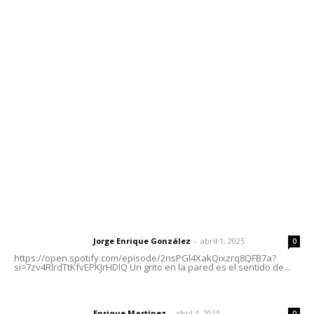
Contáctanos
meridianoredacción@gmail.com
Tels. 3112143809 | 3112103211
Oficinas Generales: Av. Independencia #355, Tepic,
Nayarit
Letras del Director
Letras del director | Un grito en la pared
Jorge Enrique González
-
abril 1, 2025
Letras del director
0
https://open.spotify.com/episode/2nsPGl4XakQixzrq8QFB7a?
si=7zv4RlrdTtKfvEPKJrHDlQ Un grito en la pared es el sentido de...
El peatón y la ciudad
Enrique Martínez
-
abril 4, 2025
Letras del director
0