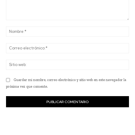
Comentario:
No
Co
ele
Sit
we
Guardar mi nombre, correo electrónico y sitio web en este navegador la
próxima vez que comente.