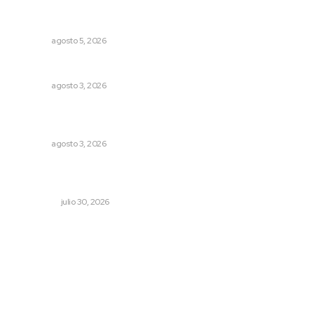
Recuperan milenario sello ritual de la cultura Aztatlán en
Nayarit
NAYARIT
agosto 5, 2026
Entregan nuevo domo escolar en San Juan de Abajo
NAYARIT
agosto 3, 2026
Refuerzan blindaje estatal ante conflictos en regiones
vecinas
NAYARIT
agosto 3, 2026
Préstamos para negocios: qué son y cuándo tienen
sentido
NACIONAL
julio 30, 2026
Archivo mensual
agosto 2026