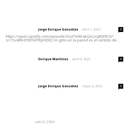
Letras del Director
Letras del director | Un grito en la pared
Jorge Enrique González
-
abril 1, 2025
Letras del director
0
https://open.spotify.com/episode/2nsPGl4XakQixzrq8QFB7a?
si=7zv4RlrdTtKfvEPKJrHDlQ Un grito en la pared es el sentido de...
El peatón y la ciudad
Enrique Martínez
-
abril 4, 2025
Letras del director
0
Las vacas de Huajimic
Jorge Enrique González
-
mayo 6, 2025
Letras del director
0
Lo más popular
Edición impresa 01 de agosto de 2026
EDICIÓN IMPRESA
julio 31, 2026