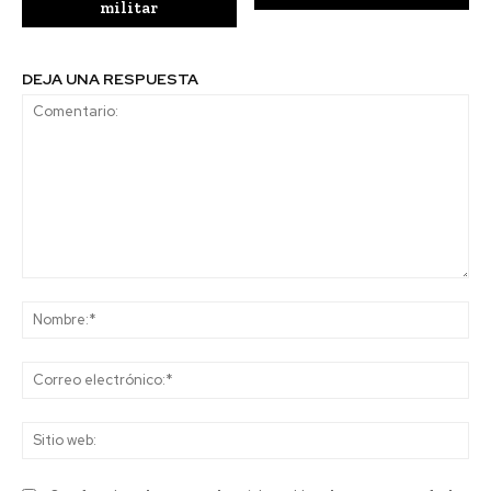
militar
DEJA UNA RESPUESTA
Comentario:
No
Co
ele
Sit
we