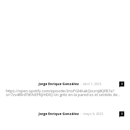
meridianoredacción@gmail.com
Tels. 3112143809 | 3112103211
Oficinas Generales: Av. Independencia #355, Tepic,
Nayarit
Letras del Director
Letras del director | Un grito en la pared
Jorge Enrique González
-
abril 1, 2025
Letras del director
0
https://open.spotify.com/episode/2nsPGl4XakQixzrq8QFB7a?
si=7zv4RlrdTtKfvEPKJrHDlQ Un grito en la pared es el sentido de...
Las vacas de Huajimic
Jorge Enrique González
-
mayo 6, 2025
Letras del director
0