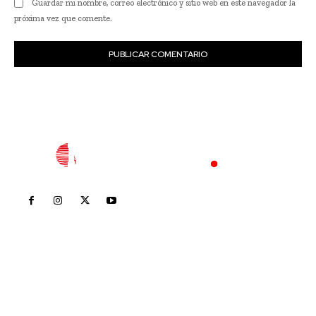
Guardar mi nombre, correo electrónico y sitio web en este navegador la
próxima vez que comente.
Inicio
Nayarit
Nacional
Policiaca
Opinión
Deportes
Edición Impresa
Sociales
Meridiano Vallarta
Contáctanos