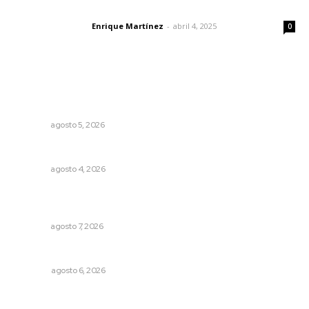
El peatón y la ciudad
Enrique Martínez
-
abril 4, 2025
Letras del director
0
Lo más popular
Establecen precio de garantía para ganado en
Compostela
NAYARIT
agosto 5, 2026
Analizan impacto de adicciones en la salud mental
NAYARIT
agosto 4, 2026
Capacitan a funcionarios de Tepic en sensibilización
sobre autismo
NAYARIT
agosto 7, 2026
Los cambios en la política
OPINIÓN
agosto 6, 2026
Sancionan conductas de asedio para proteger la