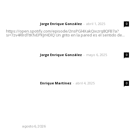
Letras del director | Un grito en la pared
Jorge Enrique González
-
abril 1, 2025
Letras del director
0
https://open.spotify.com/episode/2nsPGl4XakQixzrq8QFB7a?
si=7zv4RlrdTtKfvEPKJrHDlQ Un grito en la pared es el sentido de...
Las vacas de Huajimic
Jorge Enrique González
-
mayo 6, 2025
Letras del director
0
El peatón y la ciudad
Enrique Martínez
-
abril 4, 2025
Letras del director
0
Lo más popular
Muere Raúl Lucachín, el brujo de Jomulco que le dijo no
al diablo
NAYARIT
agosto 6, 2026