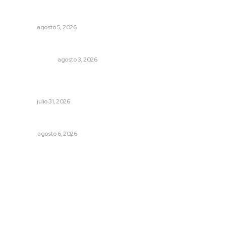
Explican origen científico de inundaciones en Tepic y
Xalisco
NAYARIT
agosto 5, 2026
Policías municipales adultas
LA SERPENTINA
agosto 3, 2026
Promueve Juventino el legado Wixárika en Ciudad de
las Artes
NAYARIT
julio 31, 2026
Probables resultados en gubernaturas
OPINIÓN
agosto 6, 2026
Archivo mensual
agosto 2026
julio 2026