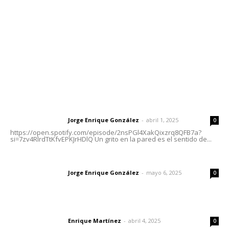
Tels. 3112143809 | 3112103211
Oficinas Generales: Av. Independencia #355, Tepic,
Nayarit
Letras del Director
Letras del director | Un grito en la pared
Jorge Enrique González
-
abril 1, 2025
Letras del director
0
https://open.spotify.com/episode/2nsPGl4XakQixzrq8QFB7a?
si=7zv4RlrdTtKfvEPKJrHDlQ Un grito en la pared es el sentido de...
Las vacas de Huajimic
Jorge Enrique González
-
mayo 6, 2025
Letras del director
0
El peatón y la ciudad
Enrique Martínez
-
abril 4, 2025
Letras del director
0