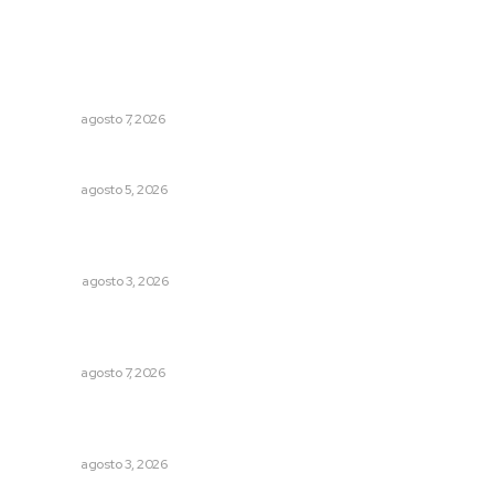
Lo más popular
Concluye registro de fichas para la UT
NAYARIT
agosto 7, 2026
Buscan sanar suelos cansados en el norte de Nayarit
NAYARIT
agosto 5, 2026
¿De qué sirven los foros sobre la NEM?: eufemismos y
mentiras
OPINIÓN
agosto 3, 2026
Presentará Escuela de Bellas Artes resultados de
cursos vacacionales
NAYARIT
agosto 7, 2026
Fortalecen atención social con nuevas sedes para la
niñez nayarita
NAYARIT
agosto 3, 2026