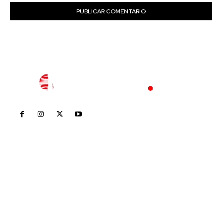
Inicio
Nayarit
Nacional
Policiaca
Opinión
Deportes
Edición Impresa
Sociales
Meridiano Vallarta
Contáctanos
meridianoredacción@gmail.com