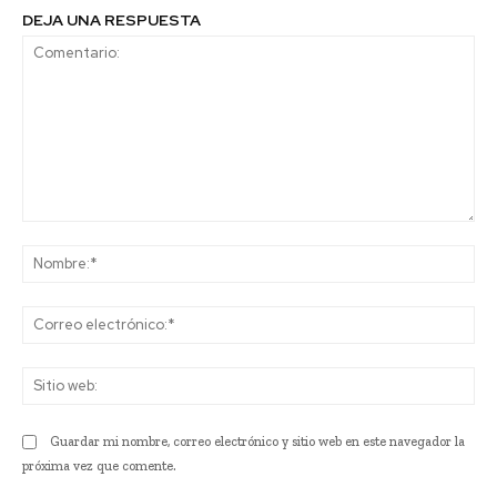
DEJA UNA RESPUESTA
Comentario:
No
Co
ele
Sit
we
Guardar mi nombre, correo electrónico y sitio web en este navegador la
próxima vez que comente.