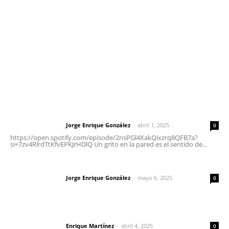
Tels. 3112143809 | 3112103211
Oficinas Generales: Av. Independencia #355, Tepic,
Nayarit
Letras del Director
Letras del director | Un grito en la pared
Jorge Enrique González
-
abril 1, 2025
Letras del director
0
https://open.spotify.com/episode/2nsPGl4XakQixzrq8QFB7a?
si=7zv4RlrdTtKfvEPKJrHDlQ Un grito en la pared es el sentido de...
Las vacas de Huajimic
Jorge Enrique González
-
mayo 6, 2025
Letras del director
0
El peatón y la ciudad
Enrique Martínez
-
abril 4, 2025
Letras del director
0