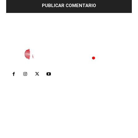
Inicio
Nayarit
Nacional
Policiaca
Opinión
Deportes
Edición Impresa
Sociales
Meridiano Vallarta
Contáctanos
meridianoredacción@gmail.com