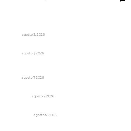
Lo más popular
Más orden en las precampañas
OPINIÓN
agosto 3, 2026
Pierden agaveros 800 mil pesos por hectárea
NAYARIT
agosto 7, 2026
Fortalecen bienestar social con brigadas integrales en
Tecuala
NAYARIT
agosto 7, 2026
Ni los veo ni los oigo
OTRAS VOCES
agosto 7, 2026
La Inteligencia Artificial enfrenta a dos grupos humanos
LA SERPENTINA
agosto 5, 2026