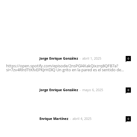
Oficinas Generales: Av. Independencia #355, Tepic,
Nayarit
Letras del Director
Letras del director | Un grito en la pared
Jorge Enrique González
-
abril 1, 2025
Letras del director
0
https://open.spotify.com/episode/2nsPGl4XakQixzrq8QFB7a?
si=7zv4RlrdTtKfvEPKJrHDlQ Un grito en la pared es el sentido de...
Las vacas de Huajimic
Jorge Enrique González
-
mayo 6, 2025
Letras del director
0
El peatón y la ciudad
Enrique Martínez
-
abril 4, 2025
Letras del director
0
Lo más popular