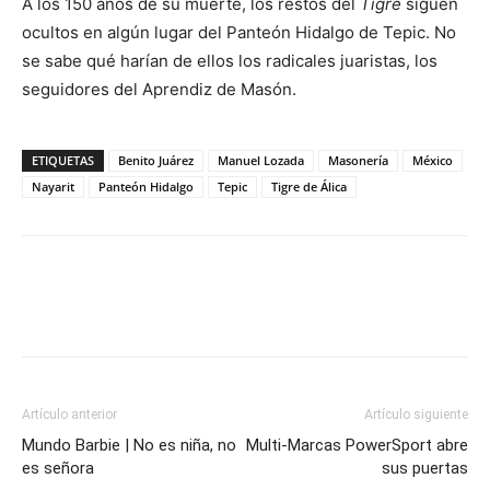
A los 150 años de su muerte, los restos del
Tigre
siguen
ocultos en algún lugar del Panteón Hidalgo de Tepic. No
se sabe qué harían de ellos los radicales juaristas, los
seguidores del Aprendiz de Masón.
ETIQUETAS
Benito Juárez
Manuel Lozada
Masonería
México
Nayarit
Panteón Hidalgo
Tepic
Tigre de Álica
Artículo anterior
Artículo siguiente
Mundo Barbie | No es niña, no
Multi-Marcas PowerSport abre
es señora
sus puertas