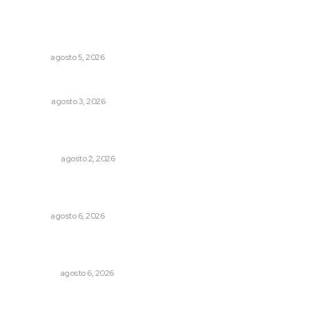
Destinarán más de 152 millones de pesos en becas Rita
Cetina
NAYARIT
agosto 5, 2026
Más orden en las precampañas
OPINIÓN
agosto 3, 2026
Madrugada de terror en Tepic: borrachas provocan
aparatoso accidente y huye
POLICIACA
agosto 2, 2026
Culpa Jalisco a Nayarit por falla del transporte
integrado
NAYARIT
agosto 6, 2026
Cobertura de viaje: todo lo que necesitas saber antes
de partir
NACIONAL
agosto 6, 2026