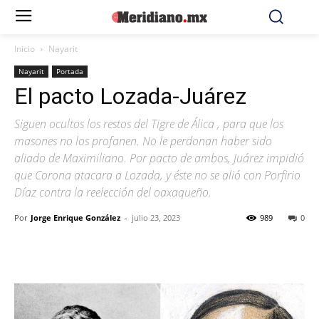
Inicio
Nayarit
Nayarit
Portada
El pacto Lozada-Juárez
Siguen ocultos los restos del Tigre de Álica , para que los
masones no los profanen. No le perdonan haber sido
aliado de Maximiliano. Por pacto de ambos, Juárez impidió
que Corona atacara a Lozada, y éste no se alió con Porfirio
Díaz contra la reelección del oaxaqueño.
Por
Jorge Enrique González
-
julio 23, 2023
989
0