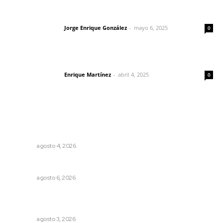
Las vacas de Huajimic
Jorge Enrique González
-
mayo 6, 2025
Letras del director
0
El peatón y la ciudad
Enrique Martínez
-
abril 4, 2025
Letras del director
0
Lo más popular
Urgen a municipios a formalizar comités de protección
civil
NAYARIT
agosto 4, 2026
Celebrarán feria de lenguas indígenas
NAYARIT
agosto 6, 2026
Inicia construcción de Bachillerato Nacional Margarita
Maza en Nuevo Nayarit
NAYARIT
agosto 3, 2026