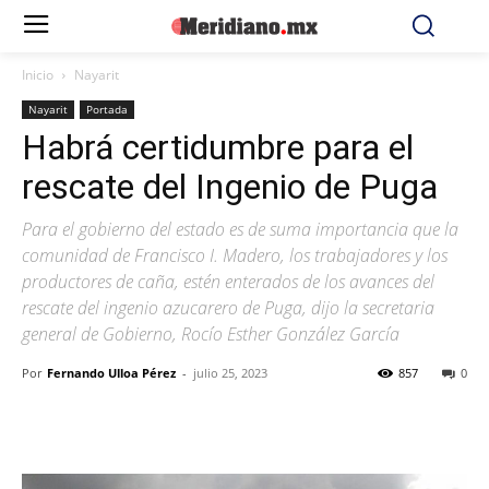
Inicio
Nayarit
Nayarit
Portada
Habrá certidumbre para el
rescate del Ingenio de Puga
Para el gobierno del estado es de suma importancia que la
comunidad de Francisco I. Madero, los trabajadores y los
productores de caña, estén enterados de los avances del
rescate del ingenio azucarero de Puga, dijo la secretaria
general de Gobierno, Rocío Esther González García
Por
Fernando Ulloa Pérez
-
julio 25, 2023
857
0