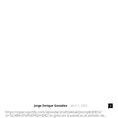
Edición Impresa
Sociales
Meridiano Vallarta
Contáctanos
meridianoredacción@gmail.com
Tels. 3112143809 | 3112103211
Oficinas Generales: Av. Independencia #355, Tepic,
Nayarit
Letras del Director
Letras del director | Un grito en la pared
Jorge Enrique González
-
abril 1, 2025
Letras del director
0
https://open.spotify.com/episode/2nsPGl4XakQixzrq8QFB7a?
si=7zv4RlrdTtKfvEPKJrHDlQ Un grito en la pared es el sentido de...