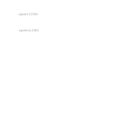
Capacitan para respaldar la lactancia materna
NAYARIT
agosto 7, 2026
El ’68 y evolución de la democracia
OPINIÓN
agosto 6, 2026
Archivo mensual
agosto 2026
julio 2026
junio 2026
mayo 2026
abril 2026
marzo 2026