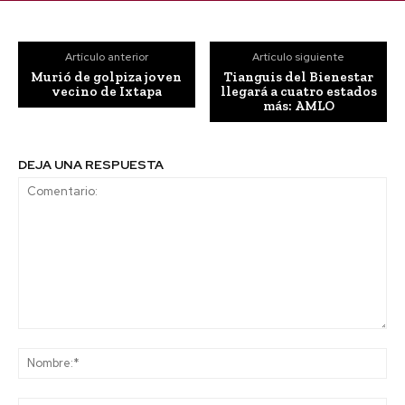
Artículo anterior
Artículo siguiente
Murió de golpiza joven
Tianguis del Bienestar
vecino de Ixtapa
llegará a cuatro estados
más: AMLO
DEJA UNA RESPUESTA
Comentario:
No