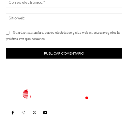
Co
ele
Sit
we
Guardar mi nombre, correo electrónico y sitio web en este navegador la
próxima vez que comente.
Inicio
Nayarit
Nacional
Policiaca
Opinión
Deportes