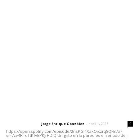
Edición Impresa
Sociales
Meridiano Vallarta
Contáctanos
meridianoredacción@gmail.com
Tels. 3112143809 | 3112103211
Oficinas Generales: Av. Independencia #355, Tepic,
Nayarit
Letras del Director
Letras del director | Un grito en la pared
Jorge Enrique González
-
abril 1, 2025
Letras del director
0
https://open.spotify.com/episode/2nsPGl4XakQixzrq8QFB7a?
si=7zv4RlrdTtKfvEPKJrHDlQ Un grito en la pared es el sentido de...