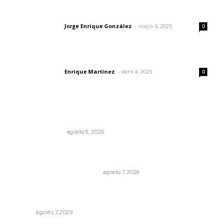
Las vacas de Huajimic
Jorge Enrique González
-
mayo 6, 2025
Letras del director
0
El peatón y la ciudad
Enrique Martínez
-
abril 4, 2025
Letras del director
0
Lo más popular
Ráfagas citadinas
MONITOR POLÍTICO
agosto 5, 2026
La Princesa Mololoa y el tóxico que se convirtió en
volcán
LA HISTORIA TAMBIÉN ES NOTICIA
agosto 7, 2026
Promueven ruta deportiva y ecoturismo en la Sierra del
Café
NAYARIT
agosto 7, 2026