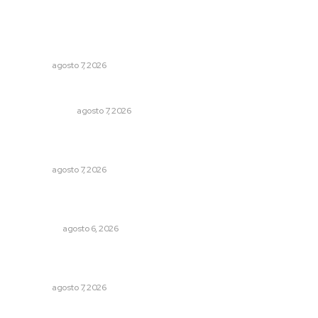
Lo más popular
Pierden agaveros 800 mil pesos por hectárea
NAYARIT
agosto 7, 2026
Ni los veo ni los oigo
OTRAS VOCES
agosto 7, 2026
Vinculan a sector artesanal con la actividad turística
estatal
NAYARIT
agosto 7, 2026
Mecánico estrella vehículo que acababa de reparar en la
Tepic-Mazatlán
POLICIACA
agosto 6, 2026
Impulsan proyectos productivos con créditos a tasa
cero de interés
NAYARIT
agosto 7, 2026