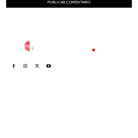
Inicio
Nayarit
Nacional
Policiaca
Opinión
Deportes
Edición Impresa
Sociales
Meridiano Vallarta
Contáctanos
meridianoredacción@gmail.com
Tels. 3112143809 | 3112103211