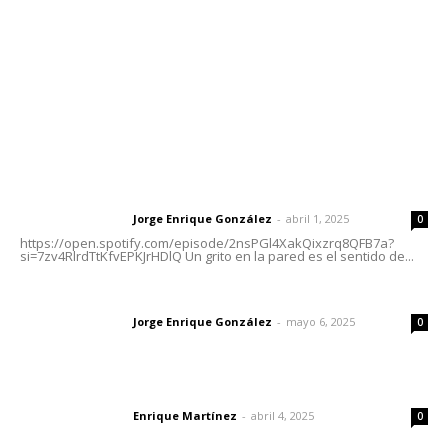
Oficinas Generales: Av. Independencia #355, Tepic,
Nayarit
Letras del Director
Letras del director | Un grito en la pared
Jorge Enrique González
-
abril 1, 2025
Letras del director
0
https://open.spotify.com/episode/2nsPGl4XakQixzrq8QFB7a?
si=7zv4RlrdTtKfvEPKJrHDlQ Un grito en la pared es el sentido de...
Las vacas de Huajimic
Jorge Enrique González
-
mayo 6, 2025
Letras del director
0
El peatón y la ciudad
Enrique Martínez
-
abril 4, 2025
Letras del director
0