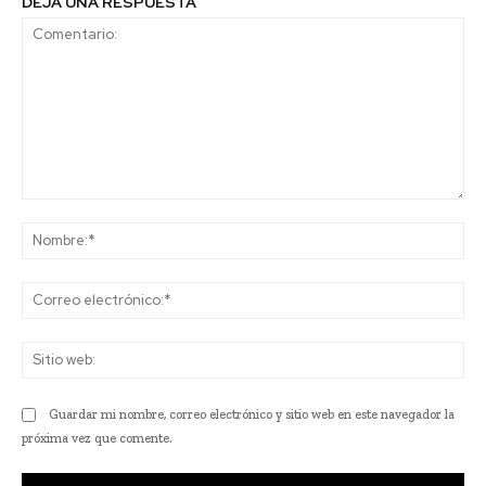
DEJA UNA RESPUESTA
Comentario:
No
Co
ele
Sit
we
Guardar mi nombre, correo electrónico y sitio web en este navegador la
próxima vez que comente.