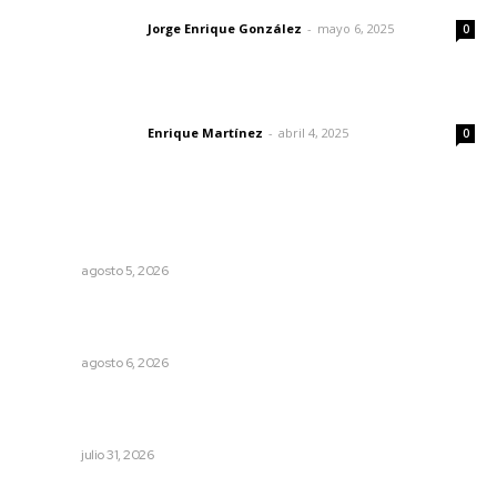
Jorge Enrique González
-
mayo 6, 2025
Letras del director
0
El peatón y la ciudad
Enrique Martínez
-
abril 4, 2025
Letras del director
0
Lo más popular
Buscan sanar suelos cansados en el norte de Nayarit
NAYARIT
agosto 5, 2026
Alistarán alerta sísmica en teléfonos celulares durante
simulacro nacional
NAYARIT
agosto 6, 2026
Mejoran transparencia municipal con taller de evolución
patrimonial en Acaponeta
NAYARIT
julio 31, 2026
Policías municipales adultas