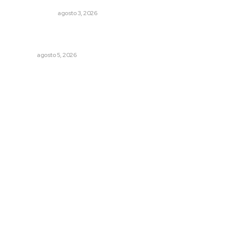
LA SERPENTINA
agosto 3, 2026
Liquidación en ingenio de Puga se ejecuta a 985 pesos
por tonelada
NAYARIT
agosto 5, 2026
Archivo mensual
agosto 2026
julio 2026
junio 2026
mayo 2026
abril 2026
marzo 2026