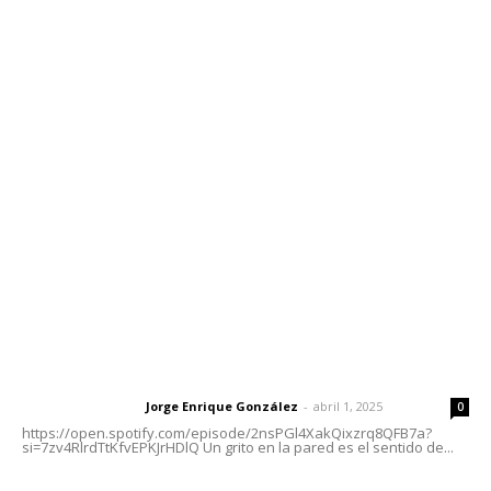
Contáctanos
meridianoredacción@gmail.com
Tels. 3112143809 | 3112103211
Oficinas Generales: Av. Independencia #355, Tepic,
Nayarit
Letras del Director
Letras del director | Un grito en la pared
Jorge Enrique González
-
abril 1, 2025
Letras del director
0
https://open.spotify.com/episode/2nsPGl4XakQixzrq8QFB7a?
si=7zv4RlrdTtKfvEPKJrHDlQ Un grito en la pared es el sentido de...
Las vacas de Huajimic