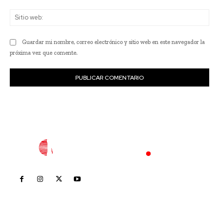
Sit
we
Guardar mi nombre, correo electrónico y sitio web en este navegador la
próxima vez que comente.
Inicio
Nayarit
Nacional
Policiaca
Opinión
Deportes
Edición Impresa
Sociales
Meridiano Vallarta