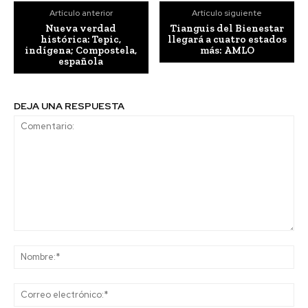
Artículo anterior
Artículo siguiente
Nueva verdad
Tianguis del Bienestar
histórica: Tepic,
llegará a cuatro estados
indígena; Compostela,
más: AMLO
española
DEJA UNA RESPUESTA
Comentario:
No
Co
ele