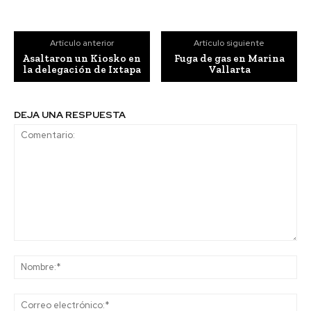
Artículo anterior
Artículo siguiente
Asaltaron un Kiosko en
Fuga de gas en Marina
la delegación de Ixtapa
Vallarta
DEJA UNA RESPUESTA
Comentario:
No
Co