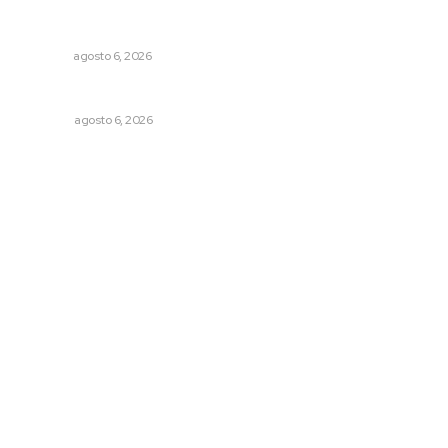
Recuperan la audición mediante procesadores
cocleares
NAYARIT
agosto 6, 2026
Los cambios en la política
OPINIÓN
agosto 6, 2026
Archivo mensual
agosto 2026
julio 2026
junio 2026
mayo 2026
abril 2026
marzo 2026