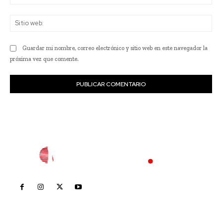
ele
Sit
we
Guardar mi nombre, correo electrónico y sitio web en este navegador la
próxima vez que comente.
Inicio
Nayarit
Nacional
Policiaca
Opinión
Deportes
Edición Impresa
Sociales
Meridiano Vallarta