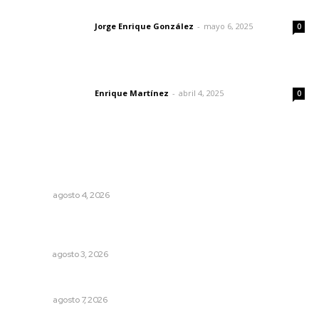
Las vacas de Huajimic
Jorge Enrique González
-
mayo 6, 2025
Letras del director
0
El peatón y la ciudad
Enrique Martínez
-
abril 4, 2025
Letras del director
0
Lo más popular
Buen gobierno, buen liderazgo y la amenaza de la
politiquería
OPINIÓN
agosto 4, 2026
Tras operativo, el CEDE busca protección de justicia
federal
NAYARIT
agosto 3, 2026
Las exportaciones y la inseguridad
OPINIÓN
agosto 7, 2026