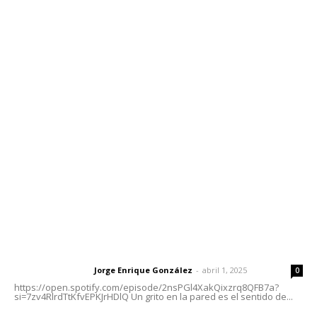
Contáctanos
meridianoredacción@gmail.com
Tels. 3112143809 | 3112103211
Oficinas Generales: Av. Independencia #355, Tepic,
Nayarit
Letras del Director
Letras del director | Un grito en la pared
Jorge Enrique González
-
abril 1, 2025
Letras del director
0
https://open.spotify.com/episode/2nsPGl4XakQixzrq8QFB7a?
si=7zv4RlrdTtKfvEPKJrHDlQ Un grito en la pared es el sentido de...