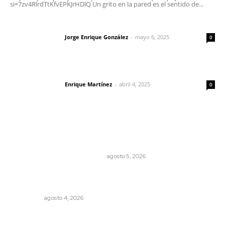
si=7zv4RlrdTtKfvEPKJrHDlQ Un grito en la pared es el sentido de...
Las vacas de Huajimic
Jorge Enrique González
-
mayo 6, 2025
Letras del director
0
El peatón y la ciudad
Enrique Martínez
-
abril 4, 2025
Letras del director
0
Lo más popular
El Google Maps del Porfiriato: así conocieron México
miles de niños hace más de un siglo
LA HISTORIA TAMBIÉN ES NOTICIA
agosto 5, 2026
Leyendas del Futbol mexicano integran serie de billetes
conmemorativos presentados por Lotería Nacional
NACIONAL
agosto 4, 2026
Busca CECAN a los mejores cortometrajes nayaritas