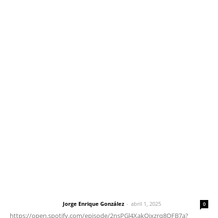
Inicio
Nayarit
Nacional
Policiaca
Opinión
Deportes
Edición Impresa
Sociales
Meridiano Vallarta
Contáctanos
meridianoredacción@gmail.com
Tels. 3112143809 | 3112103211
Oficinas Generales: Av. Independencia #355, Tepic,
Nayarit
Letras del Director
Letras del director | Un grito en la pared
Jorge Enrique González
-
abril 1, 2025
Letras del director
0
https://open.spotify.com/episode/2nsPGl4XakQixzrq8QFB7a?