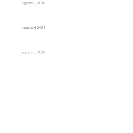
NAYARIT
agosto 3, 2026
Reportan buen comportamiento ciudadano durante
periodo vacacional
NAYARIT
agosto 4, 2026
Impulsan ruta turística en San Blas; Mecatán: Tierra de
Agua, Senderos y Plátanos
NAYARIT
agosto 3, 2026
Archivo mensual
agosto 2026
julio 2026
junio 2026
mayo 2026
abril 2026