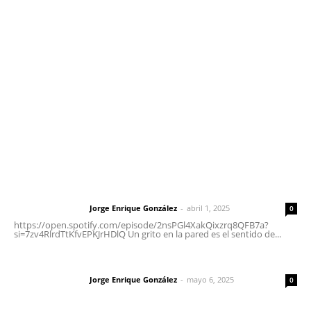
meridianoredacción@gmail.com
Tels. 3112143809 | 3112103211
Oficinas Generales: Av. Independencia #355, Tepic,
Nayarit
Letras del Director
Letras del director | Un grito en la pared
Jorge Enrique González
-
abril 1, 2025
Letras del director
0
https://open.spotify.com/episode/2nsPGl4XakQixzrq8QFB7a?
si=7zv4RlrdTtKfvEPKJrHDlQ Un grito en la pared es el sentido de...
Las vacas de Huajimic
Jorge Enrique González
-
mayo 6, 2025
Letras del director
0