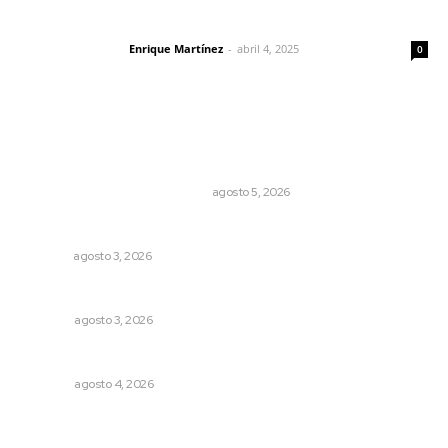
El peatón y la ciudad
Enrique Martínez
-
abril 4, 2025
Letras del director
0
Lo más popular
El Google Maps del Porfiriato: así conocieron México
miles de niños hace más de un siglo
LA HISTORIA TAMBIÉN ES NOTICIA
agosto 5, 2026
Entregan nuevo domo escolar en San Juan de Abajo
NAYARIT
agosto 3, 2026
Las razones y los días por definir
OPINIÓN
agosto 3, 2026
El crimen organizado nos daña
OPINIÓN
agosto 4, 2026
Impulsan ruta turística en San Blas; Mecatán: Tierra de
Agua, Senderos y Plátanos