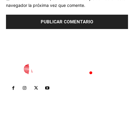
navegador la próxima vez que comente.
Inicio
Nayarit
Nacional
Policiaca
Opinión
Deportes
Edición Impresa
Sociales
Meridiano Vallarta
Contáctanos