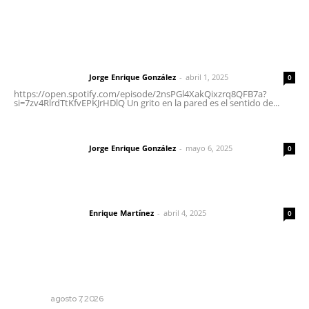
Letras del Director
Letras del director | Un grito en la pared
Jorge Enrique González
-
abril 1, 2025
Letras del director
0
https://open.spotify.com/episode/2nsPGl4XakQixzrq8QFB7a?
si=7zv4RlrdTtKfvEPKJrHDlQ Un grito en la pared es el sentido de...
Las vacas de Huajimic
Jorge Enrique González
-
mayo 6, 2025
Letras del director
0
El peatón y la ciudad
Enrique Martínez
-
abril 4, 2025
Letras del director
0
Lo más popular
Pierden agaveros 800 mil pesos por hectárea
NAYARIT
agosto 7, 2026