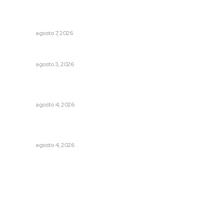
Impulsan proyectos productivos con créditos a tasa
cero de interés
NAYARIT
agosto 7, 2026
Busca CECAN a los mejores cortometrajes nayaritas
NAYARIT
agosto 3, 2026
General con 40 años de carrera asume la Guardia
Nacional
NAYARIT
agosto 4, 2026
Fomentan salud integral mediante cultura de la
lactancia materna
NAYARIT
agosto 4, 2026
Archivo mensual
agosto 2026