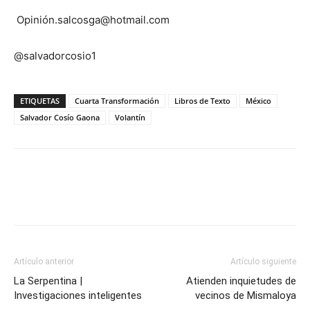
Opinión.salcosga@hotmail.com
@salvadorcosio1
ETIQUETAS
Cuarta Transformación
Libros de Texto
México
Salvador Cosío Gaona
Volantín
Artículo anterior
Artículo siguiente
La Serpentina |
Atienden inquietudes de
Investigaciones inteligentes
vecinos de Mismaloya