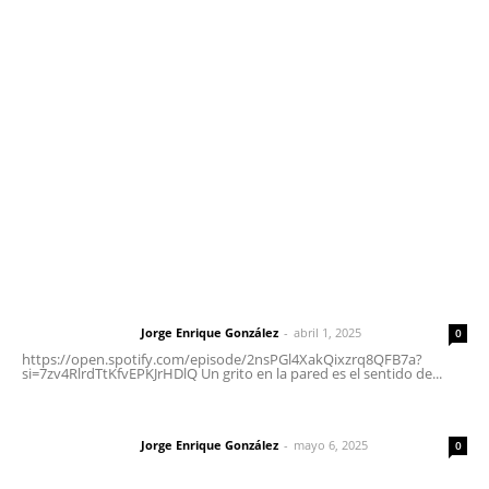
meridianoredacción@gmail.com
Tels. 3112143809 | 3112103211
Oficinas Generales: Av. Independencia #355, Tepic,
Nayarit
Letras del Director
Letras del director | Un grito en la pared
Jorge Enrique González
-
abril 1, 2025
Letras del director
0
https://open.spotify.com/episode/2nsPGl4XakQixzrq8QFB7a?
si=7zv4RlrdTtKfvEPKJrHDlQ Un grito en la pared es el sentido de...
Las vacas de Huajimic
Jorge Enrique González
-
mayo 6, 2025
Letras del director
0