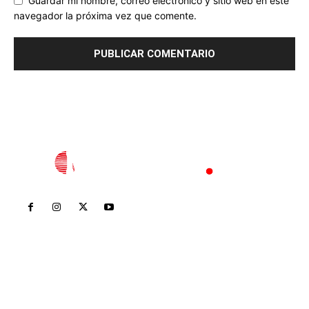
Guardar mi nombre, correo electrónico y sitio web en este
navegador la próxima vez que comente.
Inicio
Nayarit
Nacional
Policiaca
Opinión
Deportes
Edición Impresa
Sociales
Meridiano Vallarta
Contáctanos