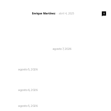
El peatón y la ciudad
Enrique Martínez
-
abril 4, 2025
Letras del director
0
Lo más popular
La Princesa Mololoa y el tóxico que se convirtió en
volcán
LA HISTORIA TAMBIÉN ES NOTICIA
agosto 7, 2026
Triunfa Victorina Morales con el lenguaje milenario de
sus hilos
NAYARIT
agosto 5, 2026
Muere Raúl Lucachín, el brujo de Jomulco que le dijo no
al diablo
NAYARIT
agosto 6, 2026
Alertan de ciberdelincuentes a través de QR falsos
NAYARIT
agosto 5, 2026