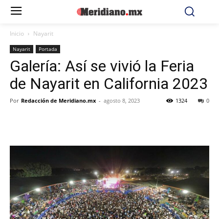
Inicio
Nayarit
Nayarit
Portada
Galería: Así se vivió la Feria
de Nayarit en California 2023
Por
Redacción de Meridiano.mx
-
agosto 8, 2023
1324
0