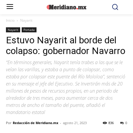
Inicio
Nayarit
Nayarit
Portada
Estuvo Nayarit al borde del
colapso: gobernador Navarro
“En términos generales, Nayarit tenía trabes a las que se le
veían las varillas, y estaba a punto de colapsar, como
estaba por colapsar este puente del Río Mololoa”, sentenció
en su mensaje el jefe del Ejecutivo. Se Invertirán más de 20
millones de pesos de recursos propios, en un periodo de
alrededor de tres meses, para aumentar cerca de dos
metros de ancho el tamaño del puente, añadió el
mandatario estatal
Por
Redacción de Meridiano.mx
-
agosto 21, 2023
836
0