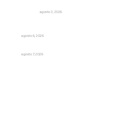
Varios estados necesitan mejorar su economía
MONITOR POLÍTICO
agosto 3, 2026
Podrán artistas obtener título por experiencia
profesional sobresaliente
NAYARIT
agosto 6, 2026
Reciben escuelas equipamiento
NAYARIT
agosto 7, 2026
Archivo mensual
agosto 2026
julio 2026
junio 2026
mayo 2026
abril 2026