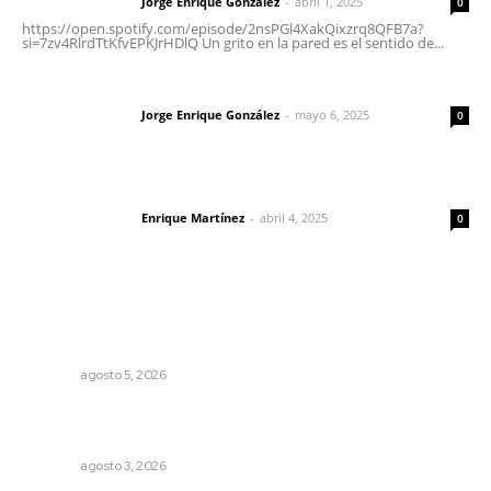
Jorge Enrique González
-
abril 1, 2025
Letras del director
0
https://open.spotify.com/episode/2nsPGl4XakQixzrq8QFB7a?
si=7zv4RlrdTtKfvEPKJrHDlQ Un grito en la pared es el sentido de...
Las vacas de Huajimic
Jorge Enrique González
-
mayo 6, 2025
Letras del director
0
El peatón y la ciudad
Enrique Martínez
-
abril 4, 2025
Letras del director
0
Lo más popular
Instalan módulo de atención contra adicciones en plaza
principal
NAYARIT
agosto 5, 2026
Inicia construcción de Bachillerato Nacional Margarita
Maza en Nuevo Nayarit
NAYARIT
agosto 3, 2026