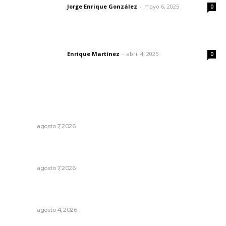
Jorge Enrique González
-
mayo 6, 2025
Letras del director
0
El peatón y la ciudad
Enrique Martínez
-
abril 4, 2025
Letras del director
0
Lo más popular
Abrirá Walmart sucursal en Xalisco con inversión
millonaria
NAYARIT
agosto 7, 2026
Impulsan vocaciones tecnológicas mediante ciencia de
datos y robótica
NAYARIT
agosto 7, 2026
Intensifican sustitución de rejillas y desazolve por
temporal
NAYARIT
agosto 4, 2026