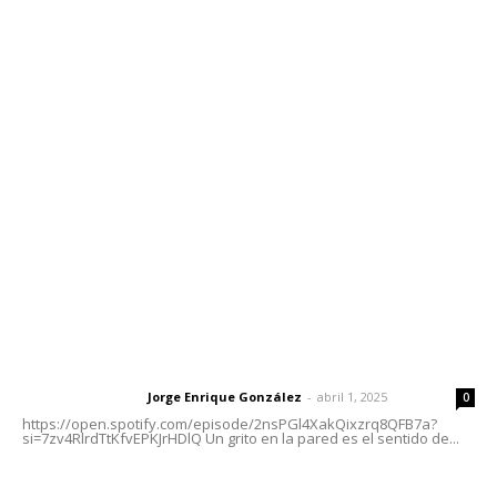
Contáctanos
meridianoredacción@gmail.com
Tels. 3112143809 | 3112103211
Oficinas Generales: Av. Independencia #355, Tepic,
Nayarit
Letras del Director
Letras del director | Un grito en la pared
Jorge Enrique González
-
abril 1, 2025
Letras del director
0
https://open.spotify.com/episode/2nsPGl4XakQixzrq8QFB7a?
si=7zv4RlrdTtKfvEPKJrHDlQ Un grito en la pared es el sentido de...
Las vacas de Huajimic