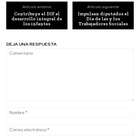
Artículo anterior
Artículo siguiente
Contribuye el DIF al
Impulsan diputados el
desarrollo integral de
Día de las y los
los infantes
Trabajadores Sociales
DEJA UNA RESPUESTA
Comentario:
No
Co
ele