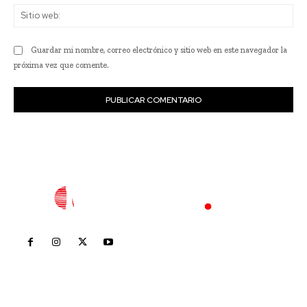
Sit
we
Guardar mi nombre, correo electrónico y sitio web en este navegador la
próxima vez que comente.
Inicio
Nayarit
Nacional
Policiaca
Opinión
Deportes
Edición Impresa
Sociales
Meridiano Vallarta