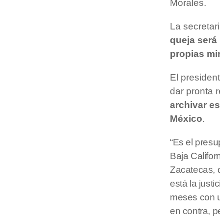
Morales.
La secretar
queja será
propias min
El presiden
dar pronta 
archivar e
México
.
“Es el presu
Baja Califor
Zacatecas, 
está la justi
meses con u
en contra, p