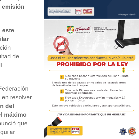
a emisión
 este
ilar
ación
ultad de
l
a Federación
 en resolver
n del
del máximo
anunció que
guilar