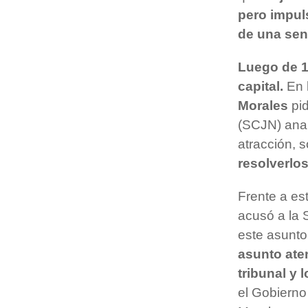
pero impuls
de una sen
Luego de 1
capital.
En 
Morales
pid
(SCJN) anali
atracción, s
resolverlos
Frente a est
acusó a la 
este asunt
asunto aten
tribunal y
el Gobierno