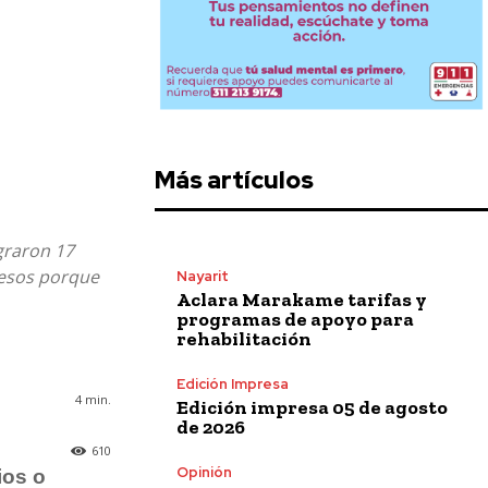
Más artículos
egraron 17
pesos porque
Nayarit
Aclara Marakame tarifas y
programas de apoyo para
rehabilitación
Edición Impresa
4
min.
Edición impresa 05 de agosto
de 2026
610
Opinión
ios o