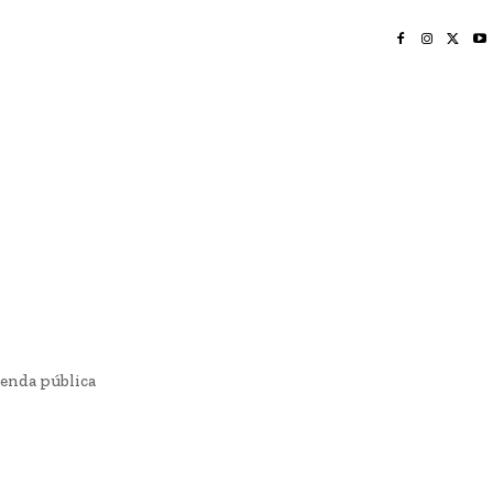
INICIO
NAYARIT
NACIONAL
POLICIACA
OPINIÓN
DEPORTES
EDICIÓN IMPRESA
SOCIALES
MERIDIANO VALLARTA
ienda pública