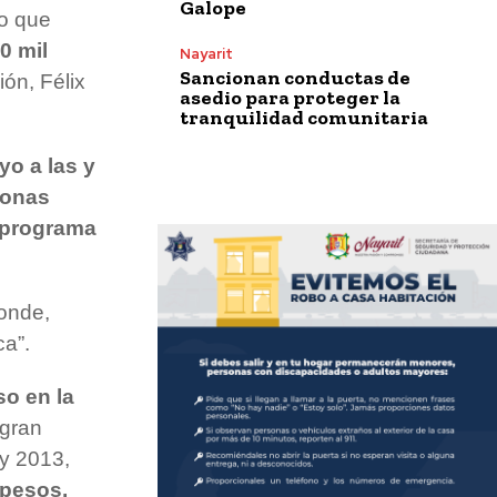
Galope
lo que
0 mil
Nayarit
Sancionan conductas de
ión, Félix
asedio para proteger la
tranquilidad comunitaria
yo a las y
sonas
 programa
onde,
ca”.
so en la
 gran
 y 2013,
 pesos,