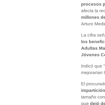
procesos p
afecta la r
millones d
Arturo Medi
La cifra se
los benefic
Adultas M
Jóvenes Co
Indicó que 
mejorarían 
El procurad
impartición
tamaño con 
que
dejó d