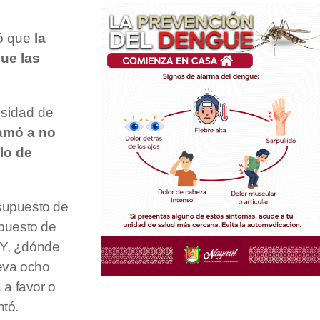
ló que
la
ue las
esidad de
lamó a no
lo de
esupuesto de
upuesto de
 Y, ¿dónde
leva ocho
 a favor o
ntó.