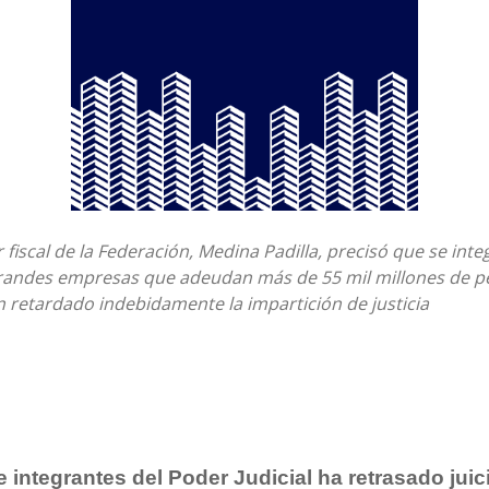
 fiscal de la Federación, Medina Padilla, precisó que se int
randes empresas que adeudan más de 55 mil millones de 
n retardado indebidamente la impartición de justicia
e integrantes del Poder Judicial ha retrasado juic