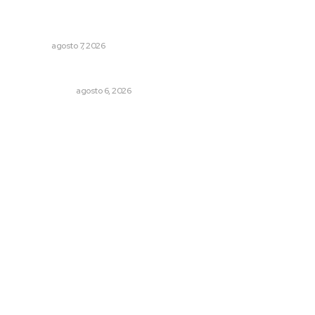
Inauguran espacio de lectura y bebeteca en centro
femenil
NAYARIT
agosto 7, 2026
Eufemismos
OTRAS VOCES
agosto 6, 2026
Archivo mensual
agosto 2026
julio 2026
junio 2026
mayo 2026
abril 2026
marzo 2026