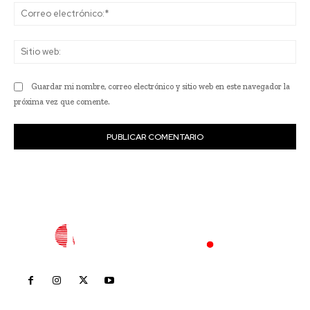
Co
ele
Sit
we
Guardar mi nombre, correo electrónico y sitio web en este navegador la
próxima vez que comente.