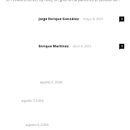
Las vacas de Huajimic
Jorge Enrique González
-
mayo 6, 2025
Letras del director
0
El peatón y la ciudad
Enrique Martínez
-
abril 4, 2025
Letras del director
0
Lo más popular
Varios estados necesitan mejorar su economía
MONITOR POLÍTICO
agosto 3, 2026
Rehabilitan infraestructura de preparatorias de la UAN
NAYARIT
agosto 7, 2026
Mecánico estrella vehículo que acababa de reparar en la
Tepic-Mazatlán
POLICIACA
agosto 6, 2026