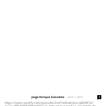
Inicio
Nayarit
Nacional
Policiaca
Opinión
Deportes
Edición Impresa
Sociales
Meridiano Vallarta
Contáctanos
meridianoredacción@gmail.com
Tels. 3112143809 | 3112103211
Oficinas Generales: Av. Independencia #355, Tepic,
Nayarit
Letras del Director
Letras del director | Un grito en la pared
Jorge Enrique González
-
abril 1, 2025
Letras del director
0
https://open.spotify.com/episode/2nsPGl4XakQixzrq8QFB7a?
si=7zv4RlrdTtKfvEPKJrHDlQ Un grito en la pared es el sentido de...