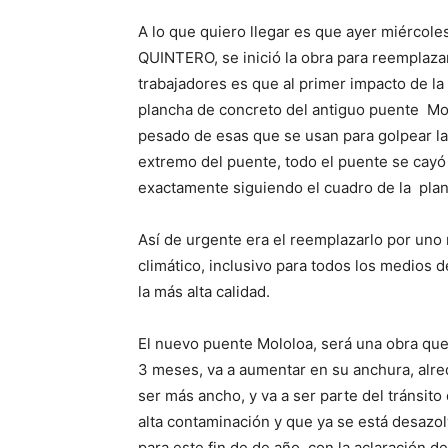
A lo que quiero llegar es que ayer miércol
QUINTERO, se inició la obra para reemplazar
trabajadores es que al primer impacto de l
plancha de concreto del antiguo puente Mol
pesado de esas que se usan para golpear las
extremo del puente, todo el puente se cayó
exactamente siguiendo el cuadro de la plan
Así de urgente era el reemplazarlo por uno 
climático, inclusivo para todos los medios d
la más alta calidad.
El nuevo puente Mololoa, será una obra qu
3 meses, va a aumentar en su anchura, alr
ser más ancho, y va a ser parte del tránsito 
alta contaminación y que ya se está desazo
para este fin de de año, con la aclaración de