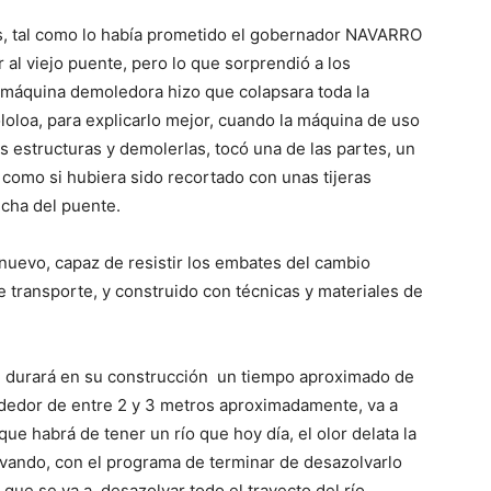
es, tal como lo había prometido el gobernador NAVARRO
 al viejo puente, pero lo que sorprendió a los
a máquina demoledora hizo que colapsara toda la
oloa, para explicarlo mejor, cuando la máquina de uso
 estructuras y demolerlas, tocó una de las partes, un
 como si hubiera sido recortado con unas tijeras
cha del puente.
nuevo, capaz de resistir los embates del cambio
e transporte, y construido con técnicas y materiales de
e durará en su construcción un tiempo aproximado de
ededor de entre 2 y 3 metros aproximadamente, va a
que habrá de tener un río que hoy día, el olor delata la
lvando, con el programa de terminar de desazolvarlo
 que se va a desazolvar todo el trayecto del río,