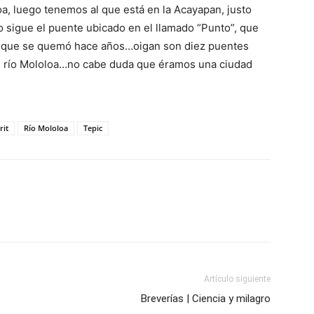
a, luego tenemos al que está en la Acayapan, justo
go sigue el puente ubicado en el llamado “Punto”, que
til que se quemó hace años…oigan son diez puentes
 el río Mololoa…no cabe duda que éramos una ciudad
rit
Río Mololoa
Tepic
Artículo siguiente
Breverías | Ciencia y milagro