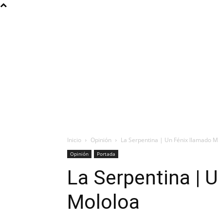
Inicio
Opinión
La Serpentina | Un Fénix llamado M
Opinión
Portada
La Serpentina | 
Mololoa