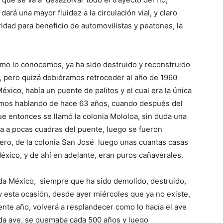
rá una mayor fluidez a la circulación vial, y claro
dad para beneficio de automovilistas y peatones, la
omo lo conocemos, ya ha sido destruido y reconstruido
, pero quizá debiéramos retroceder al año de 1960
éxico, había un puente de palitos y el cual era la única
stamos hablando de hace 63 años, cuando después del
ue entonces se llamó la colonia Mololoa, sin duda una
día a pocas cuadras del puente, luego se fueron
dero, de la colonia San José luego unas cuantas casas
México, y de ahí en adelante, eran puros cañaverales.
ida México, siempre que ha sido demolido, destruido,
 esta ocasión, desde ayer miércoles que ya no existe,
ente año, volverá a resplandecer como lo hacía el ave
ada ave, se quemaba cada 500 años y luego