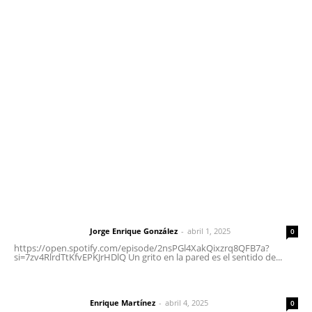
Contáctanos
meridianoredacción@gmail.com
Tels. 3112143809 | 3112103211
Oficinas Generales: Av. Independencia #355, Tepic,
Nayarit
Letras del Director
Letras del director | Un grito en la pared
Jorge Enrique González
-
abril 1, 2025
Letras del director
0
https://open.spotify.com/episode/2nsPGl4XakQixzrq8QFB7a?
si=7zv4RlrdTtKfvEPKJrHDlQ Un grito en la pared es el sentido de...
El peatón y la ciudad
Enrique Martínez
-
abril 4, 2025
Letras del director
0