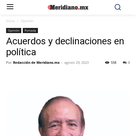
Inicio
Opinión
Opinión
Portada
Acuerdos y declinaciones en
política
Por
Redacción de Meridiano.mx
-
agosto 29, 2023
558
0