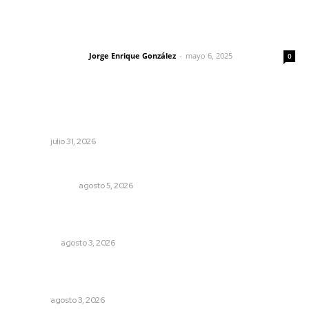
Las vacas de Huajimic
Jorge Enrique González
-
mayo 6, 2025
Letras del director
0
Lo más popular
Inicia curso de verano en Escuela Superior de Música
NAYARIT
julio 31, 2026
La Inteligencia Artificial enfrenta a dos grupos humanos
LA SERPENTINA
agosto 5, 2026
Ocho jornaleros heridos en accidente en la carretera
Compostela-San Blas
POLICIACA
agosto 3, 2026
Transforman CETMAR 6 con inversión histórica en Bahía
de Banderas
NAYARIT
agosto 3, 2026