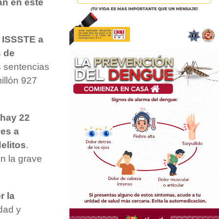
an en este
 ISSSTE a
s de
s sentencias
millón 927
hay 22
nes a
elitos
.
n la grave
r la
idad y