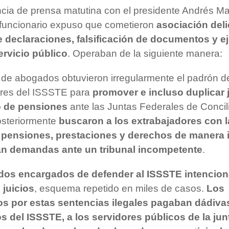
cia de prensa matutina con el presidente Andrés M
 funcionario expuso que cometieron
asociación deli
 declaraciones, falsificación de documentos y ej
servicio público
. Operaban de la siguiente manera:
e abogados obtuvieron irregularmente el padrón d
ores del ISSSTE para
promover e incluso duplicar 
 de pensiones
ante las Juntas Federales de Concil
Posteriormente
buscaron a los extrabajadores con 
 pensiones, prestaciones y derechos de manera i
n demandas ante un tribunal incompetente
.
os encargados de defender al ISSSTE intencio
 juicios
, esquema repetido en miles de casos.
Los
os por estas sentencias ilegales pagaban dádivas
s del ISSSTE, a los servidores públicos de la junt