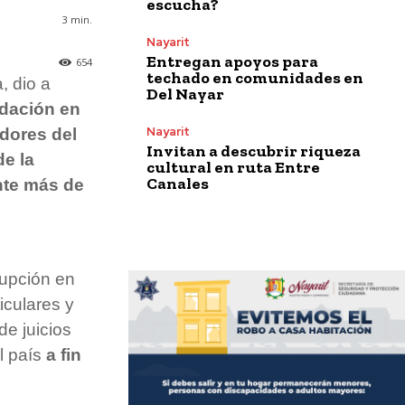
escucha?
3
min.
Nayarit
Entregan apoyos para
654
techado en comunidades en
, dio a
Del Nayar
udación en
Nayarit
adores del
Invitan a descubrir riqueza
de la
cultural en ruta Entre
Canales
nte más de
rupción en
iculares y
de juicios
l país
a fin