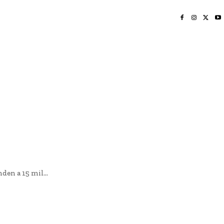
INICIO
NAYARIT
NACIONAL
POLICIACA
OPINIÓN
DEPORTES
EDICIÓN IMPRESA
SOCIALES
MERIDIANO VALLARTA
den a 15 mil...