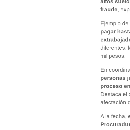
altos suel
fraude
, exp
Ejemplo de 
pagar hast
extrabajad
diferentes, 
mil pesos.
En coordina
personas j
proceso en
Destaca el 
afectación 
A la fecha,
Procuradur