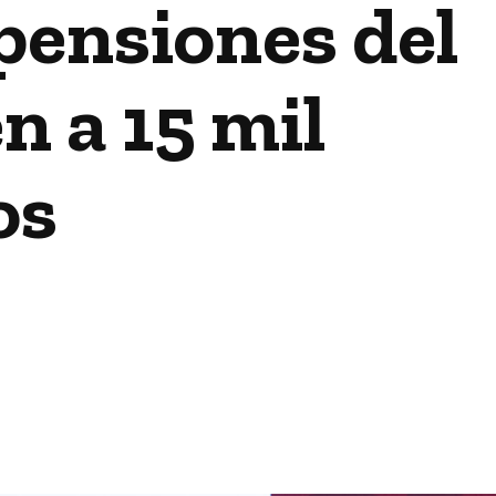
pensiones del
n a 15 mil
os