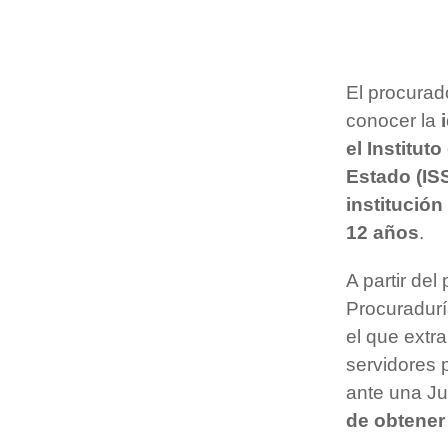
El procurado
conocer la
el Institut
Estado (ISS
institució
12 años
.
A partir de
Procuradurí
el que extr
servidores p
ante una Jun
de obtener 