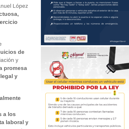
anuel López
ctuosa,
ercicio
e
juicios de
iación y
la promesa
legal y
nalmente
 a los
a laboral y