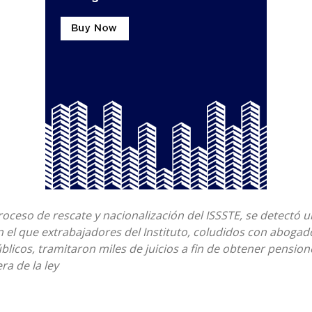
proceso de rescate y nacionalización del ISSSTE, se detectó
 el que extrabajadores del Instituto, coludidos con abogad
blicos, tramitaron miles de juicios a fin de obtener pension
ra de la ley