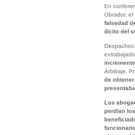
En conferen
Obrador, el
falsedad de
ilícito del 
Despachos d
extrabajad
incremento
Arbitraje. 
de obtener
presentaba
Los abogad
perdían los
beneficiad
funcionario