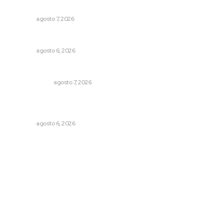
estatal
NAYARIT
agosto 7, 2026
Niegan que hayan encontrado drogas en el anexo Zion
NAYARIT
agosto 6, 2026
Ni los veo ni los oigo
OTRAS VOCES
agosto 7, 2026
Podrán artistas obtener título por experiencia
profesional sobresaliente
NAYARIT
agosto 6, 2026
Archivo mensual
agosto 2026
julio 2026
junio 2026