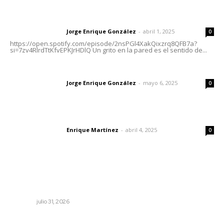
Letras del director | Un grito en la pared
Jorge Enrique González
-
abril 1, 2025
Letras del director
0
https://open.spotify.com/episode/2nsPGl4XakQixzrq8QFB7a?
si=7zv4RlrdTtKfvEPKJrHDlQ Un grito en la pared es el sentido de...
Las vacas de Huajimic
Jorge Enrique González
-
mayo 6, 2025
Letras del director
0
El peatón y la ciudad
Enrique Martínez
-
abril 4, 2025
Letras del director
0
Lo más popular
Promueve Juventino el legado Wixárika en Ciudad de
las Artes
NAYARIT
julio 31, 2026
Vinculan a sector artesanal con la actividad turística