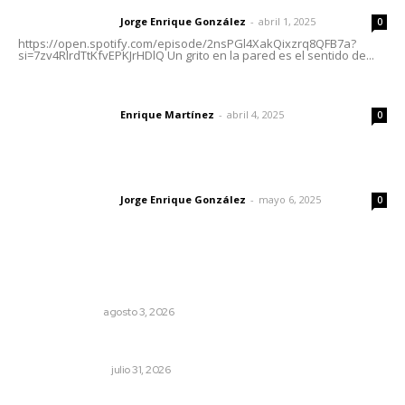
Jorge Enrique González
-
abril 1, 2025
Letras del director
0
https://open.spotify.com/episode/2nsPGl4XakQixzrq8QFB7a?
si=7zv4RlrdTtKfvEPKJrHDlQ Un grito en la pared es el sentido de...
El peatón y la ciudad
Enrique Martínez
-
abril 4, 2025
Letras del director
0
Las vacas de Huajimic
Jorge Enrique González
-
mayo 6, 2025
Letras del director
0
Lo más popular
Policías municipales adultas
LA SERPENTINA
agosto 3, 2026
Edición impresa 31 de julio de 2026
EDICIÓN IMPRESA
julio 31, 2026
El crimen organizado nos daña