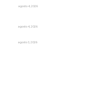
OPINIÓN
agosto 4, 2026
Abren convocatoria de ingreso para la Escuela de Bellas
Artes
NAYARIT
agosto 4, 2026
Fortalecen infraestructura de salud
NAYARIT
agosto 3, 2026
Archivo mensual
agosto 2026
julio 2026
junio 2026
mayo 2026
abril 2026