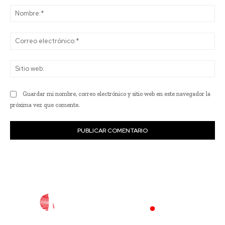
No
Co
ele
Sit
we
Guardar mi nombre, correo electrónico y sitio web en este navegador la
próxima vez que comente.