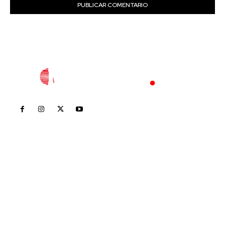
Inicio
Nayarit
Nacional
Policiaca
Opinión
Deportes
Edición Impresa
Sociales
Meridiano Vallarta
Contáctanos
meridianoredacción@gmail.com
Tels. 3112143809 | 3112103211