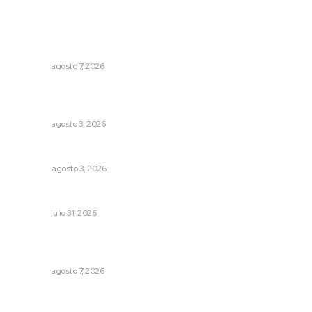
Lo más popular
Capacitan para respaldar la lactancia materna
NAYARIT
agosto 7, 2026
Prevención del feminicidio: la urgencia de la denuncia
temprana
NAYARIT
agosto 3, 2026
Galope
OPINIÓN
agosto 3, 2026
MORENA Nacional llama a aspirantes nayaritas
NAYARIT
julio 31, 2026
Impulsan vocaciones tecnológicas mediante ciencia de
datos y robótica
NAYARIT
agosto 7, 2026