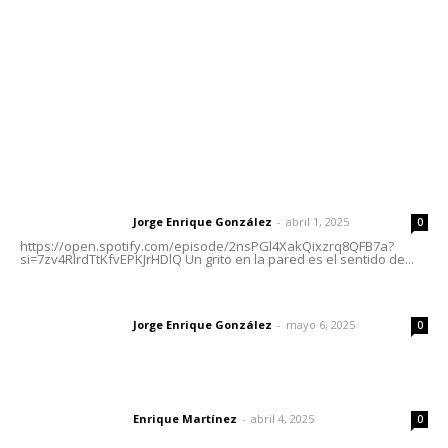
Oficinas Generales: Av. Independencia #355, Tepic,
Nayarit
Letras del Director
Letras del director | Un grito en la pared
Jorge Enrique González
-
abril 1, 2025
Letras del director
0
https://open.spotify.com/episode/2nsPGl4XakQixzrq8QFB7a?
si=7zv4RlrdTtKfvEPKJrHDlQ Un grito en la pared es el sentido de...
Las vacas de Huajimic
Jorge Enrique González
-
mayo 6, 2025
Letras del director
0
El peatón y la ciudad
Enrique Martínez
-
abril 4, 2025
Letras del director
0