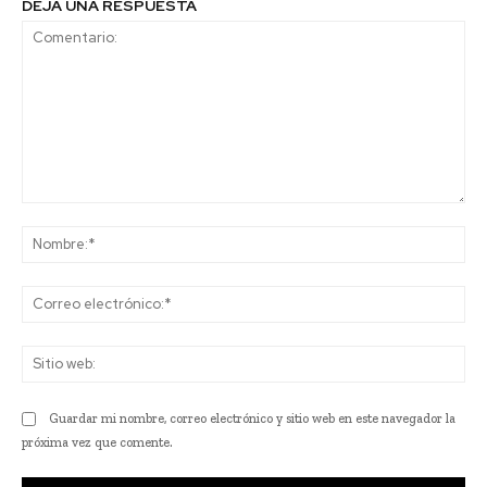
DEJA UNA RESPUESTA
Comentario:
No
Co
ele
Sit
we
Guardar mi nombre, correo electrónico y sitio web en este navegador la
próxima vez que comente.