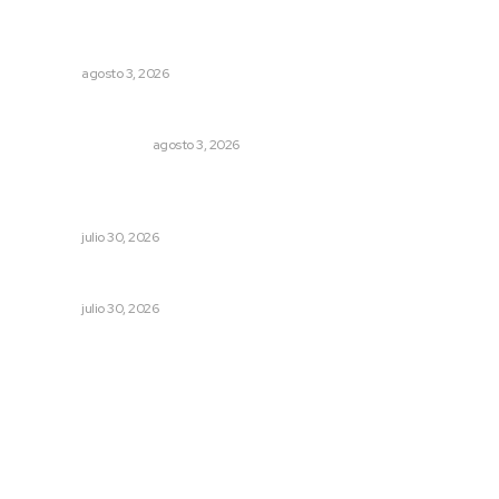
Inicia construcción de Bachillerato Nacional Margarita
Maza en Nuevo Nayarit
NAYARIT
agosto 3, 2026
Varios estados necesitan mejorar su economía
MONITOR POLÍTICO
agosto 3, 2026
Peligran concesiones de agua para uso agrícola; en
riesgo los cultivos nayaritas
NAYARIT
julio 30, 2026
La muerte que da vida
NAYARIT
julio 30, 2026
Archivo mensual
agosto 2026
julio 2026