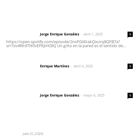
Letras del Director
Letras del director | Un grito en la pared
Jorge Enrique González
-
abril 1, 2025
Letras del director
0
https://open.spotify.com/episode/2nsPGl4XakQixzrq8QFB7a?
si=7zv4RlrdTtKfvEPKJrHDlQ Un grito en la pared es el sentido de...
El peatón y la ciudad
Enrique Martínez
-
abril 4, 2025
Letras del director
0
Las vacas de Huajimic
Jorge Enrique González
-
mayo 6, 2025
Letras del director
0
Lo más popular
Inicia curso de verano en Escuela Superior de Música
NAYARIT
julio 31, 2026