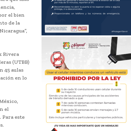
iencia,
or el bien
to de la
 Nicaragua”,
k Rivera
deras (UTBB)
n 45 aulas
ación en lo
 México,
n el
. Para este
s.