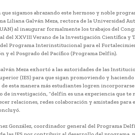
 a que sigamos abrazando este hermoso y noble progra
ma Liliana Galván Meza, rectora de la Universidad A
(UAN) al inaugurar formalmente los trabajos del Cong
l del XXVIII Verano de la Investigación Científica y 
, del Programa Interinstitucional para el Fortalecimie
n y el Posgrado del Pacífico (Programa Delfín).
alván Meza exhortó a las autoridades de las Instituci
uperior (IES) para que sigan promoviendo y haciendo 
 de esta manera más estudiantes logren incorporarse 
 de investigación, “delfín es una experiencia que te 
ecer relaciones, redes colaboración y amistades para e
concluyó.
nez González, coordinador general del Programa Delf
de las IES por contribuir al desarrollo del programa, 