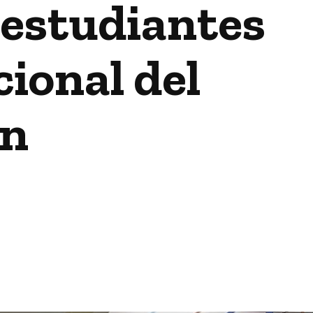
 estudiantes
ional del
ín