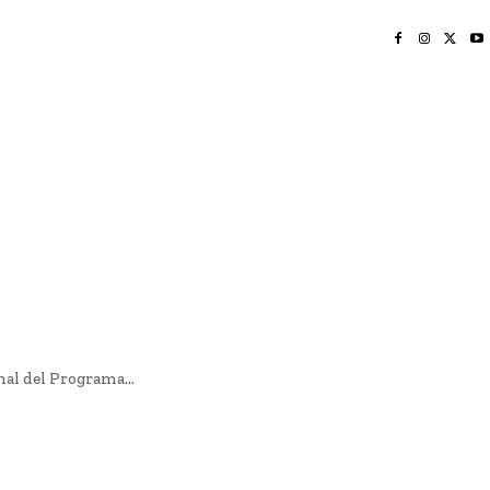
INICIO
NAYARIT
NACIONAL
POLICIACA
OPINIÓN
DEPORTES
EDICIÓN IMPRESA
SOCIALES
MERIDIANO VALLARTA
al del Programa...