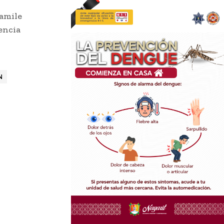
Yamile
encia
N