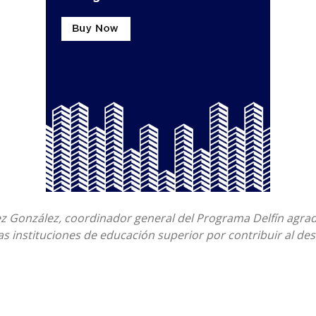
z González, coordinador general del Programa Delfín agrad
as instituciones de educación superior por contribuir al des