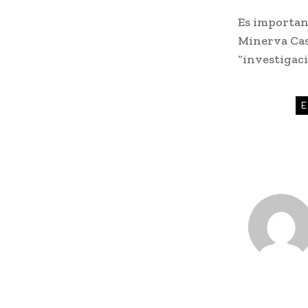
Es important
Minerva Cas
“investigac
E