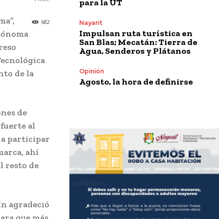
para la UT
ma”,
682
Nayarit
Impulsan ruta turística en
utónoma
San Blas; Mecatán: Tierra de
reso
Agua, Senderos y Plátanos
Tecnológica
Opinión
nto de la
Agosto, la hora de definirse
ones de
fuerte al
a participar
marca, ahí
l resto de
ín agradeció
para que más